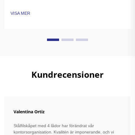
konstruktioner. Perfekt för små kontor och hem. Läs mer.
VISA MER
Kundrecensioner
Valentina Ortiz
Stålfilskåpet med 4 lådor har förändrat vår
kontorsorganisation. Kvalitén är imponerande, och vi