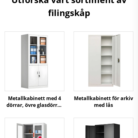
filingskåp
Metallkabinett med 4
Metallkabinett för arkiv
dörrar, övre glasdörrar
med lås
och nedre ståldörrar för
kontorsförvaring