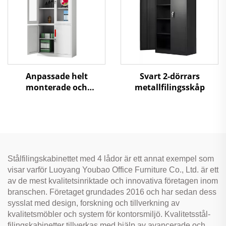
Anpassade helt
Svart 2-dörrars
monterade och
metallfilingsskåp
knockdown
metallfilskåp
Stålförvaringskabinett
för
kontor/sjukhus/hembruk
Stålfilingskabinettet med 4 lådor är ett annat exempel som
visar varför Luoyang Youbao Office Furniture Co., Ltd. är ett
av de mest kvalitetsinriktade och innovativa företagen inom
branschen. Företaget grundades 2016 och har sedan dess
sysslat med design, forskning och tillverkning av
kvalitetsmöbler och system för kontorsmiljö. Kvalitetsstål-
filingskabinetter tillverkas med hjälp av avancerade och