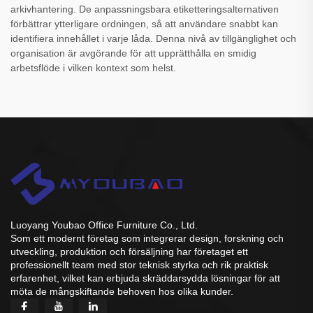
arkivhantering. De anpassningsbara etiketteringsalternativen
förbättrar ytterligare ordningen, så att användare snabbt kan
identifiera innehållet i varje låda. Denna nivå av tillgänglighet och
organisation är avgörande för att upprätthålla en smidig
arbetsflöde i vilken kontext som helst.
Luoyang Youbao Office Furniture Co., Ltd.
Som ett modernt företag som integrerar design, forskning och
utveckling, produktion och försäljning har företaget ett
professionellt team med stor teknisk styrka och rik praktisk
erfarenhet, vilket kan erbjuda skräddarsydda lösningar för att
möta de mångskiftande behoven hos olika kunder.