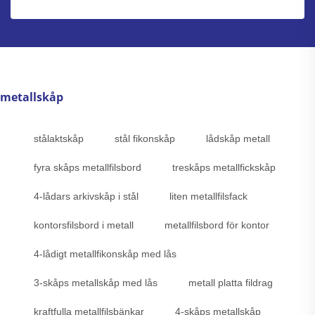
metallskåp
stålaktskåp
stål fikonskåp
lådskåp metall
fyra skåps metallfilsbord
treskåps metallfickskåp
4-lådars arkivskåp i stål
liten metallfilsfack
kontorsfilsbord i metall
metallfilsbord för kontor
4-lådigt metallfikonskåp med lås
3-skåps metallskåp med lås
metall platta fildrag
kraftfulla metallfilsbänkar
4-skåps metallskåp