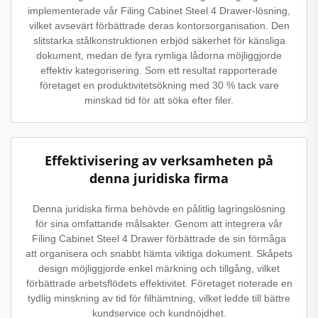
implementerade vår Filing Cabinet Steel 4 Drawer-lösning,
vilket avsevärt förbättrade deras kontorsorganisation. Den
slitstarka stålkonstruktionen erbjöd säkerhet för känsliga
dokument, medan de fyra rymliga lådorna möjliggjorde
effektiv kategorisering. Som ett resultat rapporterade
företaget en produktivitetsökning med 30 % tack vare
minskad tid för att söka efter filer.
Effektivisering av verksamheten på
denna juridiska firma
Denna juridiska firma behövde en pålitlig lagringslösning
för sina omfattande målsakter. Genom att integrera vår
Filing Cabinet Steel 4 Drawer förbättrade de sin förmåga
att organisera och snabbt hämta viktiga dokument. Skåpets
design möjliggjorde enkel märkning och tillgång, vilket
förbättrade arbetsflödets effektivitet. Företaget noterade en
tydlig minskning av tid för filhämtning, vilket ledde till bättre
kundservice och kundnöjdhet.