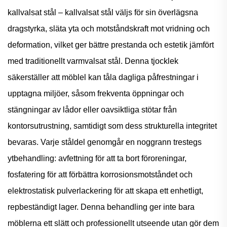
kallvalsat stål – kallvalsat stål väljs för sin överlägsna
dragstyrka, släta yta och motståndskraft mot vridning och
deformation, vilket ger bättre prestanda och estetik jämfört
med traditionellt varmvalsat stål. Denna tjocklek
säkerställer att möblel kan tåla dagliga påfrestningar i
upptagna miljöer, såsom frekventa öppningar och
stängningar av lådor eller oavsiktliga stötar från
kontorsutrustning, samtidigt som dess strukturella integritet
bevaras. Varje ståldel genomgår en noggrann trestegs
ytbehandling: avfettning för att ta bort föroreningar,
fosfatering för att förbättra korrosionsmotståndet och
elektrostatisk pulverlackering för att skapa ett enhetligt,
repbeständigt lager. Denna behandling ger inte bara
möblerna ett slätt och professionellt utseende utan gör dem