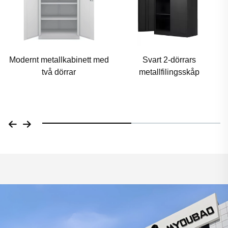
Svart 2-dörrars
2/3/4-skiktigt utdragbart
metallfilingsskåp
skåp med låda –
Multianvändningsorganizer
för arkivskåp