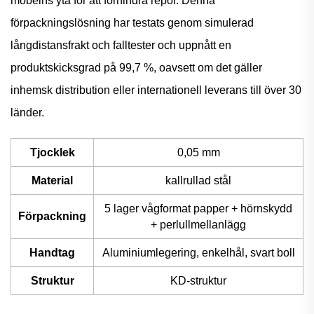
möbelns yta för att förhindra repor. Denna
förpackningslösning har testats genom simulerad
långdistansfrakt och falltester och uppnått en
produktskicksgrad på 99,7 %, oavsett om det gäller
inhemsk distribution eller internationell leverans till över 30
länder.
Tjocklek
0,05 mm
Material
kallrullad stål
5 lager vågformat papper + hörnskydd
Förpackning
+ perlullmellanlägg
Handtag
Aluminiumlegering, enkelhål, svart boll
Struktur
KD-struktur