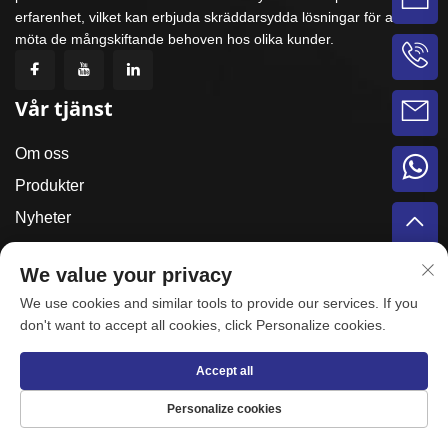
erfarenhet, vilket kan erbjuda skräddarsydda lösningar för att
möta de mångskiftande behoven hos olika kunder.
Vår tjänst
Om oss
Produkter
Nyheter
Case
We value your privacy
KONTAKTA
We use cookies and similar tools to provide our services. If you
Kontakta oss
don't want to accept all cookies, click Personalize cookies.
Lijia Village, Koudian Town, Yibin District, Luoyang
Accept all
City, Henan Province
Personalize cookies
+86-18903798620
[email protected]