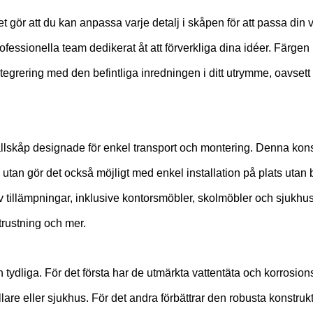
 gör att du kan anpassa varje detalj i skåpen för att passa din 
rofessionella team dedikerat åt att förverkliga dina idéer. Färge
grering med den befintliga inredningen i ditt utrymme, oavsett om
lskåp designade för enkel transport och montering. Denna kons
 utan gör det också möjligt med enkel installation på plats uta
v tillämpningar, inklusive kontorsmöbler, skolmöbler och sjukhu
trustning och mer.
ydliga. För det första har de utmärkta vattentäta och korrosion
lare eller sjukhus. För det andra förbättrar den robusta konstru