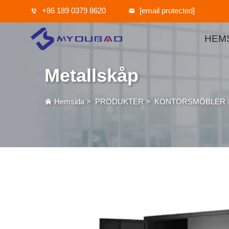
+86 189 0379 8620
[email protected]
HEM
Metallskåp
Hemsida
>
PRODUKTER
>
KONTORSMÖBLER