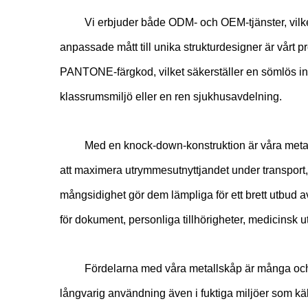
Vi erbjuder både ODM- och OEM-tjänster, vilket
anpassade mått till unika strukturdesigner är vårt p
PANTONE-färgkod, vilket säkerställer en sömlös inte
klassrumsmiljö eller en ren sjukhusavdelning.
Med en knock-down-konstruktion är våra metal
att maximera utrymmesutnyttjandet under transport,
mångsidighet gör dem lämpliga för ett brett utbud a
för dokument, personliga tillhörigheter, medicinsk u
Fördelarna med våra metallskåp är många och t
långvarig användning även i fuktiga miljöer som käl