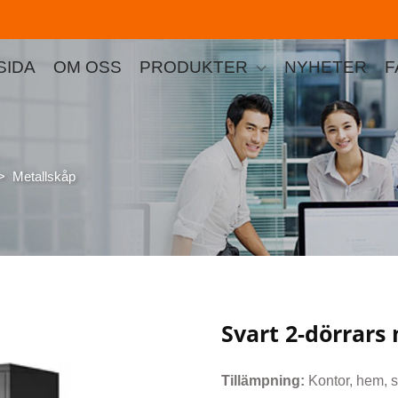
SIDA
OM OSS
PRODUKTER
NYHETER
F
>
Metallskåp
Svart 2-dörrars 
Tillämpning:
Kontor, hem, s