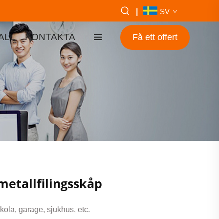
|
SV
ALL
KONTAKTA
Få ett offert
metallfilingsskåp
kola, garage, sjukhus, etc.