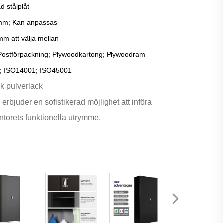
d stålplåt
mm; Kan anpassas
mm att välja mellan
 Postförpackning; Plywoodkartong; Plywoodram
; ISO14001; ISO45001
sk pulverlack
bjuder en sofistikerad möjlighet att införa
ntorets funktionella utrymme.