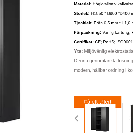
Material:
Högkvalitativ kallvalsa
Storlek:
H1850 * B900 *D400 
Tjocklek:
Från 0,5 mm till 1,0 
Förpackning:
Vanlig kartong;
Certifikat:
CE; RoHS; ISO9001
Yta:
Miljövänlig elektrostati
Denna genomtänkta lösning er
modern, hållbar ordning i ko
Få ett offert