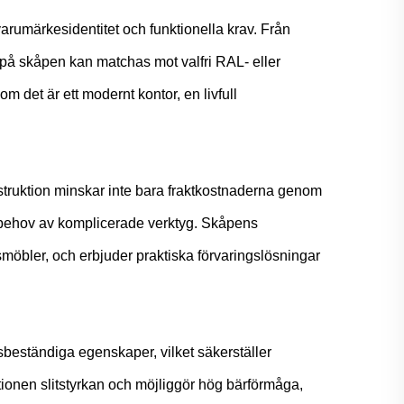
varumärkesidentitet och funktionella krav. Från
n på skåpen kan matchas mot valfri RAL- eller
 det är ett modernt kontor, en livfull
truktion minskar inte bara fraktkostnaderna genom
n behov av komplicerade verktyg. Skåpens
smöbler, och erbjuder praktiska förvaringslösningar
sbeständiga egenskaper, vilket säkerställer
ktionen slitstyrkan och möjliggör hög bärförmåga,