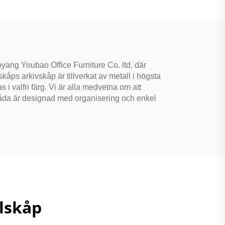
binett
/hembruk
yang Youbao Office Furniture Co. ltd, där
kåps arkivskåp är tillverkat av metall i högsta
s i valfri färg. Vi är alla medvetna om att
gslåda är designad med organisering och enkel
llskåp