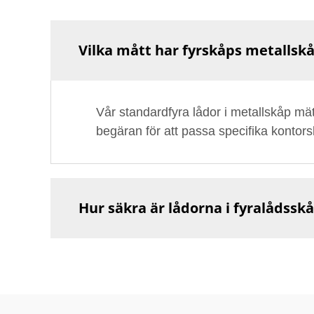
Vilka mått har fyrskåps metallsk
Vår standardfyra lådor i metallskåp mät
begäran för att passa specifika kontor
Hur säkra är lådorna i fyralådsskå