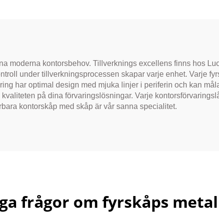
Stålförvaringska
för
kontor/sjukhus
ina moderna kontorsbehov. Tillverknings excellens finns hos Luo
troll under tillverkningsprocessen skapar varje enhet. Varje fyrs
örvaring har optimal design med mjuka linjer i periferin och kan måla
ill kvaliteten på dina förvaringslösningar. Varje kontorsförvarin
rbara kontorskåp med skåp är vår sanna specialitet.
ga frågor om fyrskåps meta