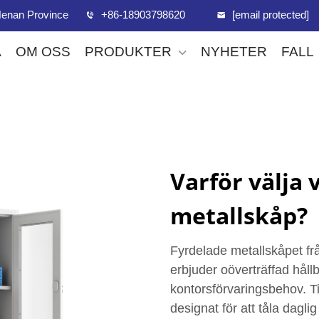
, Henan Province
+86-18903798620
[email protected]
A
OM OSS
PRODUKTER
NYHETER
FALL
Varför välja 
metallskåp?
Fyrdelade metallskåpet f
erbjuder oöverträffad håll
kontorsförvaringsbehov. Til
designat för att tåla dagli