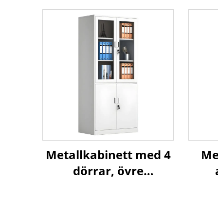
Metallkabinett med 4
Me
dörrar, övre
glasdörrar och nedre
ståldörrar för