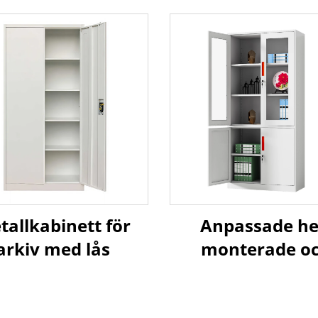
tallkabinett för
Anpassade he
arkiv med lås
monterade o
knockdown
metallfilskå