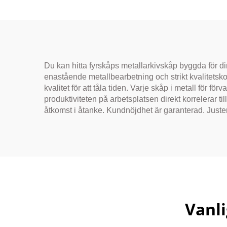
kontorsförvaring
Du kan hitta fyrskåps metallarkivskåp byggda för d
enastående metallbearbetning och strikt kvalitetskon
kvalitet för att tåla tiden. Varje skåp i metall för f
produktiviteten på arbetsplatsen direkt korrelerar t
åtkomst i åtanke. Kundnöjdhet är garanterad. Juste
Vanli