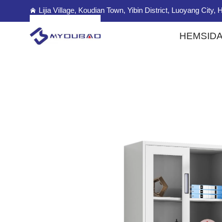
Lijia Village, Koudian Town, Yibin District, Luoyang City
HEMSID