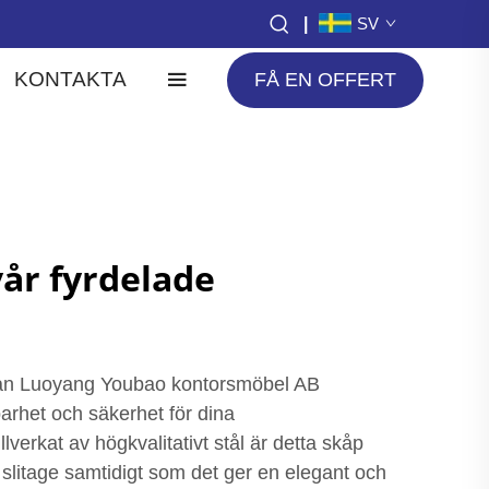
|
SV
KONTAKTA
FÅ EN OFFERT
vår fyrdelade
rån Luoyang Youbao kontorsmöbel AB
barhet och säkerhet för dina
lverkat av högkvalitativt stål är detta skåp
g slitage samtidigt som det ger en elegant och