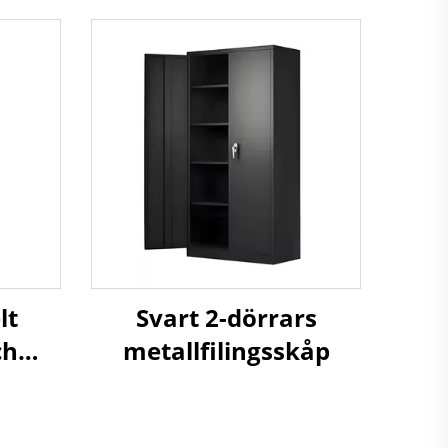
lt
Svart 2-dörrars
ch
metallfilingsskåp
p