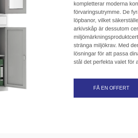
kompletterar moderna kont
förvaringsutrymme. De fyr
löpbanor, vilket säkerställ
arkivskåp är dessutom cert
miljömärkningsproduktcertif
stränga miljökrav. Med de
lösningar för att passa din
stål det perfekta valet för 
FÅ EN OFFERT