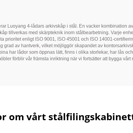
kontor/sjukhus
rar Luoyang 4-lådars arkivskåp i stål. En vacker kombination a
kåp tillverkas med skärpteknik inom stålbearbetning. Varje enhet
ta prioritet enligt ISO 9001, ISO 45001 och ISO 14001-certifieri
rad av hantverk, vilket möjliggör skapandet av kontorsarkivskå
 har lådor som öppnas lätt, finns i olika storlekar, har lås och
 förblir vår främsta inriktning när vi fortsätter att bygga vårt 
or om vårt stålfilingskabinet