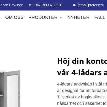
, Henan Province
+86-18903798620
[email protected]
A
OM OSS
PRODUKTER
NYHETER
FALL
Höj din kont
vår 4-lådars 
4-lådars arkivskåp i stål 
är designat för att förbättr
Tillverkat av högkvalitativ
hållbarhet och säkerhet fö