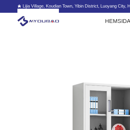
Lijia Village, Koudian Town, Yibin District, Luoyang City
HEMSID