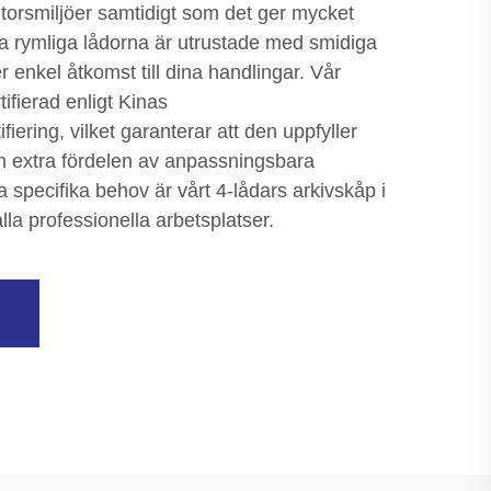
orsmiljöer samtidigt som det ger mycket
a rymliga lådorna är utrustade med smidiga
er enkel åtkomst till dina handlingar. Vår
ifierad enligt Kinas
iering, vilket garanterar att den uppfyller
n extra fördelen av anpassningsbara
a specifika behov är vårt 4-lådars arkivskåp i
alla professionella arbetsplatser.