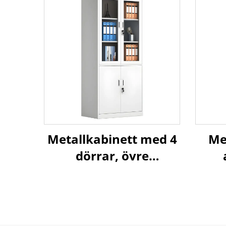
Metallkabinett med 4
Me
dörrar, övre
glasdörrar och nedre
ståldörrar för
kontorsförvaring