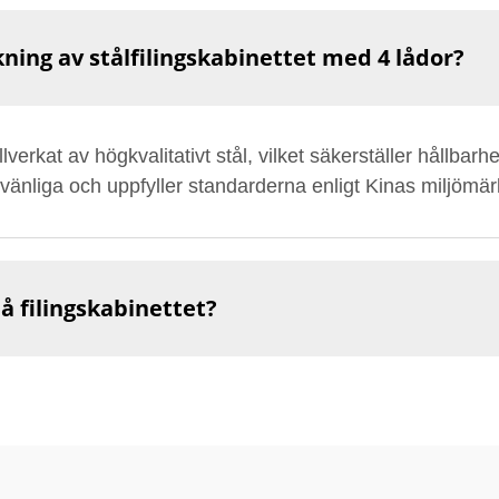
kning av stålfilingskabinettet med 4 lådor?
illverkat av högkvalitativt stål, vilket säkerställer hållbar
nliga och uppfyller standarderna enligt Kinas miljömärkn
å filingskabinettet?