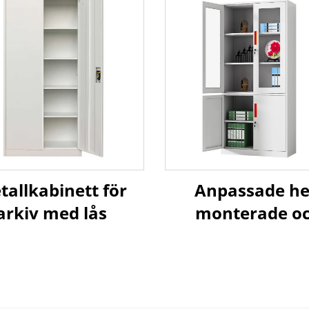
tallkabinett för
Anpassade he
arkiv med lås
monterade o
knockdown
metallfilskå
Stålförvaringska
för