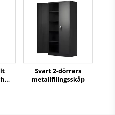
lt
Svart 2-dörrars
ch
metallfilingsskåp
p
binett