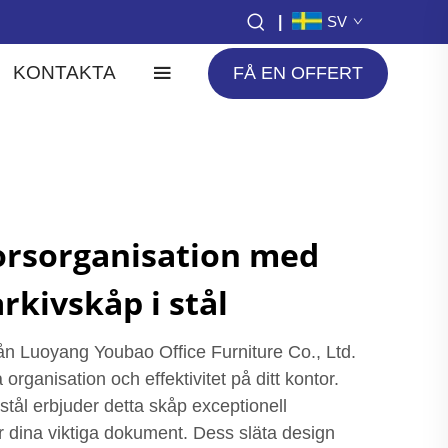
|
SV
KONTAKTA
FÅ EN OFFERT
orsorganisation med
arkivskåp i stål
från Luoyang Youbao Office Furniture Co., Ltd.
a organisation och effektivitet på ditt kontor.
t stål erbjuder detta skåp exceptionell
r dina viktiga dokument. Dess släta design