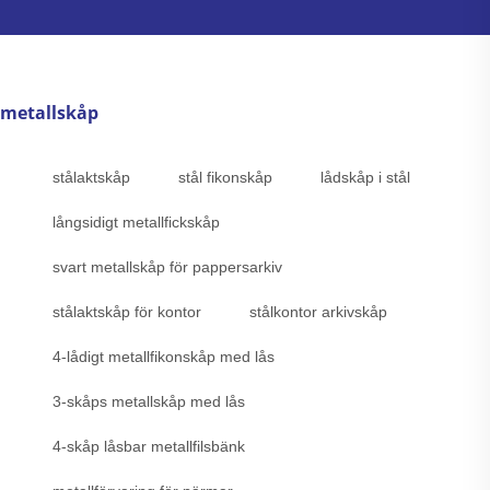
metallskåp
stålaktskåp
stål fikonskåp
lådskåp i stål
långsidigt metallfickskåp
svart metallskåp för pappersarkiv
stålaktskåp för kontor
stålkontor arkivskåp
4-lådigt metallfikonskåp med lås
3-skåps metallskåp med lås
4-skåp låsbar metallfilsbänk