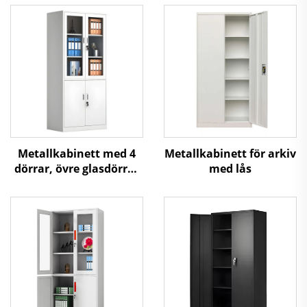
Metallkabinett med 4
Metallkabinett för arkiv
dörrar, övre glasdörrar
med lås
och nedre ståldörrar för
kontorsförvaring