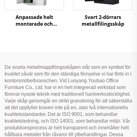
Anpassade helt
Svart 2-dörrars
monterade och
metallfilingsskåp
knockdown
metallfilskåp
Stålförvaringskabinett
för
kontor/sjukhus/hembruk
De svarta metallmappfilingsskåpen står som en symbol för
kvalitet såväl som för den ständiga förnyelse vi har förts in i
kontorsmöbelbranschen. Vid Luoyang Youbao Office
Furniture Co., Ltd. har vi en helt integrerad verkstad som
förenar nyaste teknik med traditionell hantverksskicklighet.
Varje skåp genomgår en strikt granskning för att säkerställa
att det uppfyller kraven inte på en, utan två internationella
kvalitetsstandarder. Det är ISO 9001, som behandlar
kvalitetsledning, och ISO 14001, som behandlar miljö. Vår
produktionsprocess är helt transparent och innehåller helt
hållbara metoder från råvaror till ytbehandlingar. Dessa