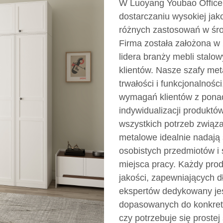
W Luoyang Youbao Office F
dostarczaniu wysokiej ja
różnych zastosowań w śr
Firma została założona w 
lidera branży mebli stalo
klientów. Nasze szafy me
trwałości i funkcjonalnośc
wymagań klientów z ponad
indywidualizacji produktó
wszystkich potrzeb zwią
metalowe idealnie nadają
osobistych przedmiotów i
miejsca pracy. Każdy prod
jakości, zapewniających d
ekspertów dedykowany jes
dopasowanych do konkretn
czy potrzebuje się proste