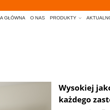
A GŁÓWNA
O NAS
PRODUKTY
AKTUALN
Wysokiej jak
każdego zas