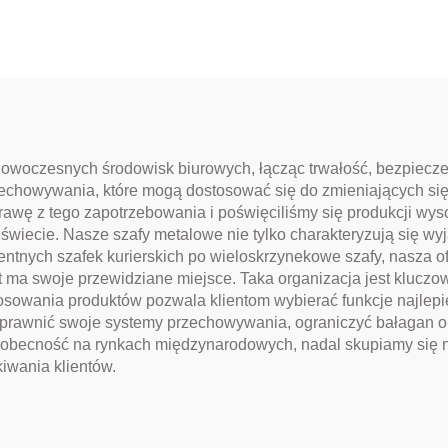
woczesnych środowisk biurowych, łącząc trwałość, bezpieczeń
echowywania, które mogą dostosować się do zmieniających si
prawę z tego zapotrzebowania i poświęciliśmy się produkcji wys
wiecie. Nasze szafy metalowe nie tylko charakteryzują się wy
gentnych szafek kurierskich po wieloskrzynekowe szafy, nasza 
ma swoje przewidziane miejsce. Taka organizacja jest kluczow
osowania produktów pozwala klientom wybierać funkcje najlep
sprawnić swoje systemy przechowywania, ograniczyć bałagan o
 obecność na rynkach międzynarodowych, nadal skupiamy się n
kiwania klientów.