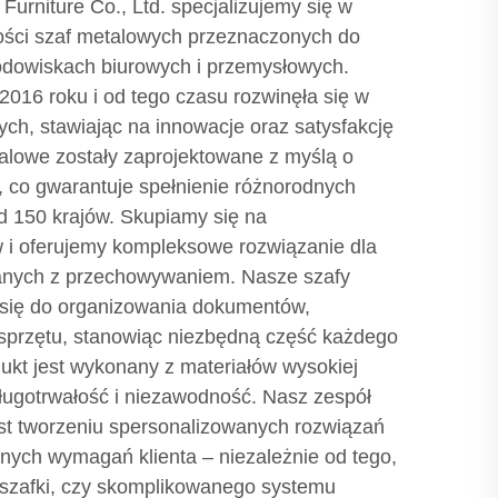
urniture Co., Ltd. specjalizujemy się w
kości szaf metalowych przeznaczonych do
odowiskach biurowych i przemysłowych.
2016 roku i od tego czasu rozwinęła się w
wych, stawiając na innowacje oraz satysfakcję
talowe zostały zaprojektowane z myślą o
i, co gwarantuje spełnienie różnorodnych
 150 krajów. Skupiamy się na
w i oferujemy kompleksowe rozwiązanie dla
zanych z przechowywaniem. Nasze szafy
 się do organizowania dokumentów,
 sprzętu, stanowiąc niezbędną część każdego
ukt jest wykonany z materiałów wysokiej
ługotrwałość i niezawodność. Nasz zespół
t tworzeniu spersonalizowanych rozwiązań
ych wymagań klienta – niezależnie od tego,
j szafki, czy skomplikowanego systemu