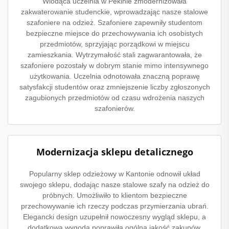
Wiodąca uczelnia w Pekinie zmodernizowała
zakwaterowanie studenckie, wprowadzając nasze stalowe
szafoniere na odzież. Szafoniere zapewniły studentom
bezpieczne miejsce do przechowywania ich osobistych
przedmiotów, sprzyjając porządkowi w miejscu
zamieszkania. Wytrzymałość stali zagwarantowała, że
szafoniere pozostały w dobrym stanie mimo intensywnego
użytkowania. Uczelnia odnotowała znaczną poprawę
satysfakcji studentów oraz zmniejszenie liczby zgłoszonych
zagubionych przedmiotów od czasu wdrożenia naszych
szafonierów.
Modernizacja sklepu detalicznego
Popularny sklep odzieżowy w Kantonie odnowił układ
swojego sklepu, dodając nasze stalowe szafy na odzież do
próbnych. Umożliwiło to klientom bezpieczne
przechowywanie ich rzeczy podczas przymierzania ubrań.
Elegancki design uzupełnił nowoczesny wygląd sklepu, a
dodatkowa wygoda poprawiła ogólną jakość zakupów.