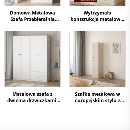
Domowa Metalowa
Wytrzymała
Szafa Przebieralnia
konstrukcja metalowej
Stalowa Szafka
szafy
Magazynowa
Nowoczesny System
Wieszaków
Metalowa szafa z
Szafka metalowa w
dwiema drzwiczkami,
europejskim stylu z
szafa przechowalnia
jednym drzwiami, szafa
garderobowa, stalowy
almirah z półkami na
odzież