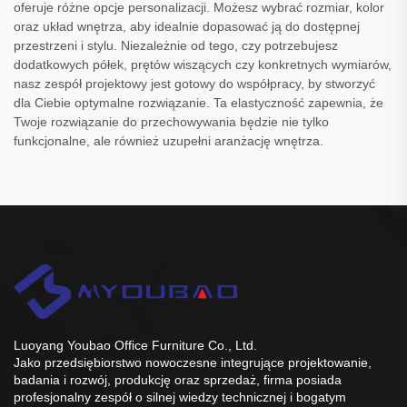
oferuje różne opcje personalizacji. Możesz wybrać rozmiar, kolor
oraz układ wnętrza, aby idealnie dopasować ją do dostępnej
przestrzeni i stylu. Niezależnie od tego, czy potrzebujesz
dodatkowych półek, prętów wiszących czy konkretnych wymiarów,
nasz zespół projektowy jest gotowy do współpracy, by stworzyć
dla Ciebie optymalne rozwiązanie. Ta elastyczność zapewnia, że
Twoje rozwiązanie do przechowywania będzie nie tylko
funkcjonalne, ale również uzupełni aranżację wnętrza.
Luoyang Youbao Office Furniture Co., Ltd.
Jako przedsiębiorstwo nowoczesne integrujące projektowanie,
badania i rozwój, produkcję oraz sprzedaż, firma posiada
profesjonalny zespół o silnej wiedzy technicznej i bogatym