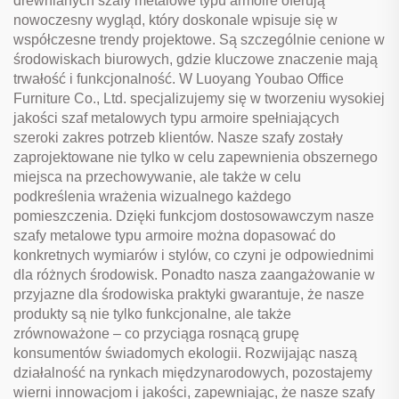
drewnianych szafy metalowe typu armoire oferują
nowoczesny wygląd, który doskonale wpisuje się w
współczesne trendy projektowe. Są szczególnie cenione w
środowiskach biurowych, gdzie kluczowe znaczenie mają
trwałość i funkcjonalność. W Luoyang Youbao Office
Furniture Co., Ltd. specjalizujemy się w tworzeniu wysokiej
jakości szaf metalowych typu armoire spełniających
szeroki zakres potrzeb klientów. Nasze szafy zostały
zaprojektowane nie tylko w celu zapewnienia obszernego
miejsca na przechowywanie, ale także w celu
podkreślenia wrażenia wizualnego każdego
pomieszczenia. Dzięki funkcjom dostosowawczym nasze
szafy metalowe typu armoire można dopasować do
konkretnych wymiarów i stylów, co czyni je odpowiednimi
dla różnych środowisk. Ponadto nasza zaangażowanie w
przyjazne dla środowiska praktyki gwarantuje, że nasze
produkty są nie tylko funkcjonalne, ale także
zrównoważone – co przyciąga rosnącą grupę
konsumentów świadomych ekologii. Rozwijając naszą
działalność na rynkach międzynarodowych, pozostajemy
wierni innowacjom i jakości, zapewniając, że nasze szafy