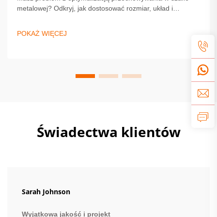
metalowej? Odkryj, jak dostosować rozmiar, układ i
wykończenie, aby zapewnić trwałość i styl. Zobacz porady
ekspertów dotyczących bezpieczeństwa, personalizacji i
POKAŻ WIĘCEJ
instalacji. Zacznij projektować swoje idealne rozwiązanie już
dziś.
Świadectwa klientów
Sarah Johnson
Wyjątkowa jakość i projekt