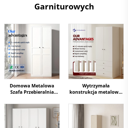
Garniturowych
Domowa Metalowa
Wytrzymała
Szafa Przebieralnia
konstrukcja metalowej
Stalowa Szafka
szafy
Magazynowa
Nowoczesny System
Wieszaków