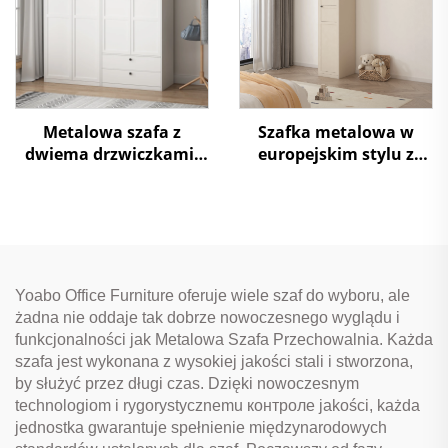
Metalowa szafa z
Szafka metalowa w
dwiema drzwiczkami,
europejskim stylu z
szafa przechowalnia
jednym drzwiami, szafa
garderobowa, stalowy
almirah z półkami na
odzież
Yoabo Office Furniture oferuje wiele szaf do wyboru, ale
żadna nie oddaje tak dobrze nowoczesnego wyglądu i
funkcjonalności jak Metalowa Szafa Przechowalnia. Każda
szafa jest wykonana z wysokiej jakości stali i stworzona,
by służyć przez długi czas. Dzięki nowoczesnym
technologiom i rygorystycznemu контроле jakości, każda
jednostka gwarantuje spełnienie międzynarodowych