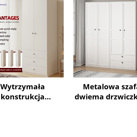
Wytrzymała
Metalowa szaf
konstrukcja
dwiema drzwicz
etalowej szafy
szafa przechowa