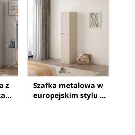
a z
Szafka metalowa w
kami,
europejskim stylu z
lnia
jednym drzwiami,
szafa garderobowa,
stalowy almirah z
półkami na odzież