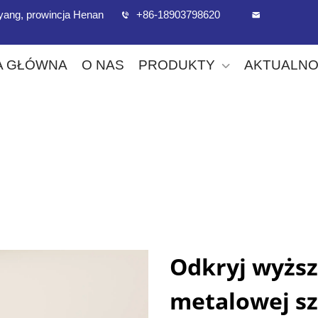
uoyang, prowincja Henan
+86-18903798620
A GŁÓWNA
O NAS
PRODUKTY
AKTUALNO
Odkryj wyższ
metalowej sz