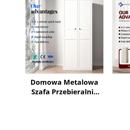
Domowa Metalowa
Szafa Przebieralnia
Stalowa Szafka
m
Magazynowa
Nowoczesny System
Wieszaków