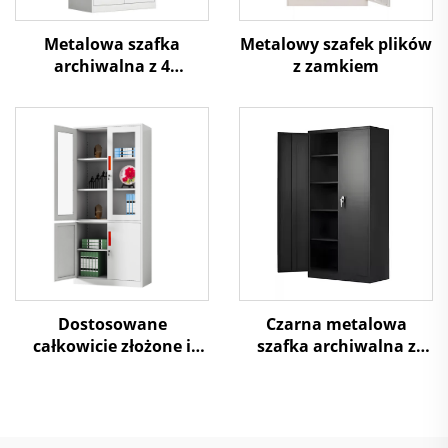
Metalowa szafka
Metalowy szafek plików
archiwalna z 4
z zamkiem
drzwiami, górnymi
szklanymi i dolnymi
stalowymi, do
przechowywania w
biurze
Dostosowane
Czarna metalowa
całkowicie złożone i
szafka archiwalna z
rozłożone metalowe
dwiema drzwiczkami
szafy plikowe Stalowa
szafa magazynowa do
użytku w