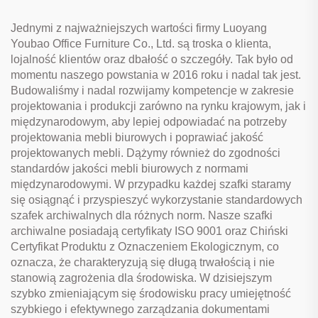
biurach/szpitalach/domach
Jednymi z najważniejszych wartości firmy Luoyang
Youbao Office Furniture Co., Ltd. są troska o klienta,
lojalność klientów oraz dbałość o szczegóły. Tak było od
momentu naszego powstania w 2016 roku i nadal tak jest.
Budowaliśmy i nadal rozwijamy kompetencje w zakresie
projektowania i produkcji zarówno na rynku krajowym, jak i
międzynarodowym, aby lepiej odpowiadać na potrzeby
projektowania mebli biurowych i poprawiać jakość
projektowanych mebli. Dążymy również do zgodności
standardów jakości mebli biurowych z normami
międzynarodowymi. W przypadku każdej szafki staramy
się osiągnąć i przyspieszyć wykorzystanie standardowych
szafek archiwalnych dla różnych norm. Nasze szafki
archiwalne posiadają certyfikaty ISO 9001 oraz Chiński
Certyfikat Produktu z Oznaczeniem Ekologicznym, co
oznacza, że charakteryzują się długą trwałością i nie
stanowią zagrożenia dla środowiska. W dzisiejszym
szybko zmieniającym się środowisku pracy umiejętność
szybkiego i efektywnego zarządzania dokumentami