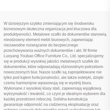
stalowymi, do
przechowywania w
biurze
W dzisiejszym szybko zmieniającym się środowisku
biznesowym skuteczna organizacja jest kluczowa dla
produktywności. Metalowe szafki do dokumentów stanowią
nieodzowny element mebli biurowych, zapewniając
niezawodne rozwiązanie do bezpiecznego
przechowywania ważnych dokumentów i akt. W firmie
Luoyang Youbao Office Furniture Co., Ltd. specjalizujemy
się w produkcji wysokiej jakości metalowych szafek do
dokumentów, które odpowiadają różnorodnym potrzebom
nowoczesnych biur. Nasze szafki są zaprojektowane nie
tylko pod kątem funkcjonalności, ale także estetyki, dzięki
czemu harmonijnie wpasowują się w wystrój biura.
Wykonane z wysokiej klasy stali, zapewniają wyjątkową
wytrzymałość i trwałość, co czyni je idealnym wyborem dla
każdej przestrzeni roboczej. Solidna konstrukcja
gwarantuje odporność na codzienną eksploatację oraz
ochronę cennych dokumentów przed uszkodzeniem lub