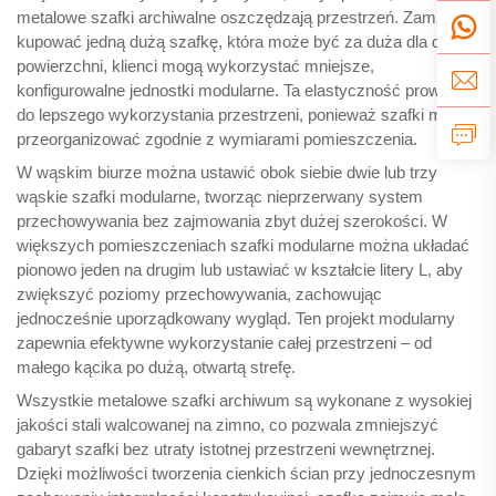
metalowe szafki archiwalne oszczędzają przestrzeń. Zamiast
kupować jedną dużą szafkę, która może być za duża dla danej
powierzchni, klienci mogą wykorzystać mniejsze,
konfigurowalne jednostki modularne. Ta elastyczność prowadzi
do lepszego wykorzystania przestrzeni, ponieważ szafki można
przeorganizować zgodnie z wymiarami pomieszczenia.
W wąskim biurze można ustawić obok siebie dwie lub trzy
wąskie szafki modularne, tworząc nieprzerwany system
przechowywania bez zajmowania zbyt dużej szerokości. W
większych pomieszczeniach szafki modularne można układać
pionowo jeden na drugim lub ustawiać w kształcie litery L, aby
zwiększyć poziomy przechowywania, zachowując
jednocześnie uporządkowany wygląd. Ten projekt modularny
zapewnia efektywne wykorzystanie całej przestrzeni – od
małego kącika po dużą, otwartą strefę.
Wszystkie metalowe szafki archiwum są wykonane z wysokiej
jakości stali walcowanej na zimno, co pozwala zmniejszyć
gabaryt szafki bez utraty istotnej przestrzeni wewnętrznej.
Dzięki możliwości tworzenia cienkich ścian przy jednoczesnym