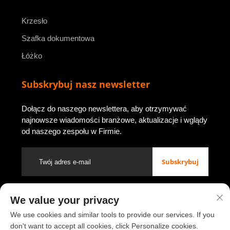
Krzesło
Szafka dokumentowa
Łóżko
Subskrybuj nasz newsletter
Dołącz do naszego newslettera, aby otrzymywać
najnowsze wiadomości branżowe, aktualizacje i wglądy
od naszego zespołu w Firmie.
Subskrybuj
We value your privacy
Prawa autorskie © 2026 przez Luoyang Youbao Office Furniture
Co., Ltd.
Polityka prywatności
We use cookies and similar tools to provide our services. If you
don't want to accept all cookies, click Personalize cookies.