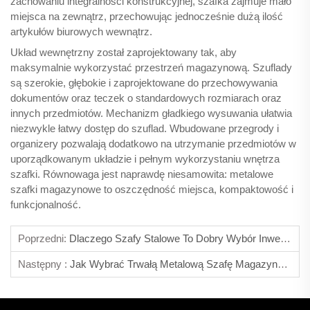
zachowaniu integralności konstrukcyjnej, szafka zajmuje mało
miejsca na zewnątrz, przechowując jednocześnie dużą ilość
artykułów biurowych wewnątrz.
Układ wewnętrzny został zaprojektowany tak, aby
maksymalnie wykorzystać przestrzeń magazynową. Szuflady
są szerokie, głębokie i zaprojektowane do przechowywania
dokumentów oraz teczek o standardowych rozmiarach oraz
innych przedmiotów. Mechanizm gładkiego wysuwania ułatwia
niezwykle łatwy dostęp do szuflad. Wbudowane przegrody i
organizery pozwalają dodatkowo na utrzymanie przedmiotów w
uporządkowanym układzie i pełnym wykorzystaniu wnętrza
szafki. Równowaga jest naprawdę niesamowita: metalowe
szafki magazynowe to oszczędność miejsca, kompaktowość i
funkcjonalność.
Poprzedni:
Dlaczego Szafy Stalowe To Dobry Wybór Inwestycyjny?
Następny :
Jak Wybrać Trwałą Metalową Szafę Magazynową Do Magazynów?