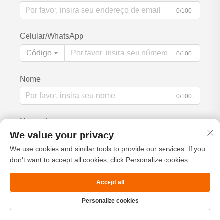
0/100
Celular/WhatsApp
Código
0/100
Nome
0/100
Nome da empresa
We value your privacy
0/200
We use cookies and similar tools to provide our services. If you
don't want to accept all cookies, click Personalize cookies.
Mensagem
Accept all
Personalize cookies
Página Inicial
Produto
Sobre
CONTATO
0/1000