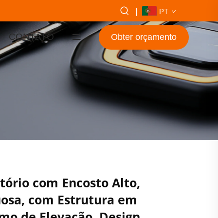
|
PT
CONTATO
Obter orçamento
itório com Encosto Alto,
osa, com Estrutura em
mo de Elevação, Design