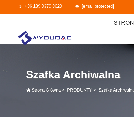
+86 189 0379 8620
[email protected]
STRON
Szafka Archiwalna
Strona Główna
>
PRODUKTY
>
Szafka Archiwaln