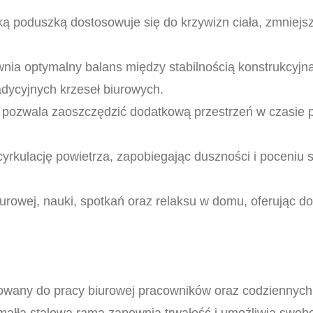
ką poduszką dostosowuje się do krzywizn ciała, zmniejs
nia optymalny balans między stabilnością konstrukcyjną
dycyjnych krzeseł biurowych.
ie pozwala zaoszczędzić dodatkową przestrzeń w czasie
yrkulację powietrza, zapobiegając duszności i poceniu s
iurowej, nauki, spotkań oraz relaksu w domu, oferując 
ktowany do pracy biurowej pracowników oraz codziennych
małła stalowa rama zapewnia trwałość i umożliwia swob