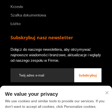
Krzesło
Szafka dokumentowa
Łóżko
Subskrybuj nasz newsletter
Dołącz do naszego newslettera, aby otrzymywać
najnowsze wiadomości branżowe, aktualizacje i wglądy
od naszego zespołu w Firmie.
Subskrybuj
We value your privacy
Prawa autorskie © 2026 przez Luoyang Youbao Office Furniture
Co., Ltd.
Polityka prywatności
We use cookies and similar tools to provide our services. If you
don't want to accept all cookies, click Personalize cookies.
Przewiń do góry