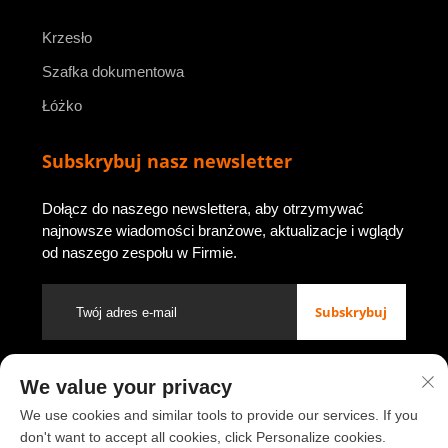
Krzesło
Szafka dokumentowa
Łóżko
Subskrybuj nasz newsletter
Dołącz do naszego newslettera, aby otrzymywać
najnowsze wiadomości branżowe, aktualizacje i wglądy
od naszego zespołu w Firmie.
Subskrybuj
We value your privacy
Prawa autorskie © 2026 przez Luoyang Youbao Office Furniture
Co., Ltd.
Polityka prywatności
We use cookies and similar tools to provide our services. If you
don't want to accept all cookies, click Personalize cookies.