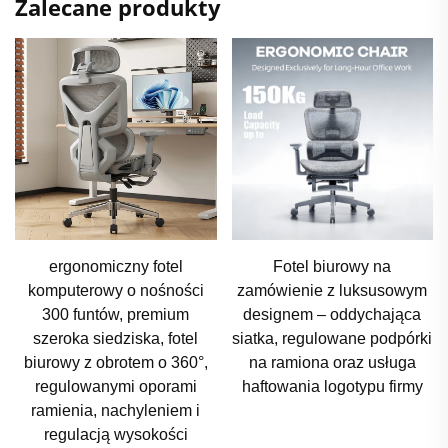
Zalecane produkty
Fotel biurowy na
Krzesło biurowe z
zamówienie z luksusowym
regulowaną wysokością –
designem – oddychająca
ergonomiczny design,
siatka, regulowane podpórki
luksusowe nowoczesne
na ramiona oraz usługa
krzesło biurowe z wysokim
haftowania logotypu firmy
oparciem i siatką, z
wygodnym, oddychającym
siedziskiem z siatki