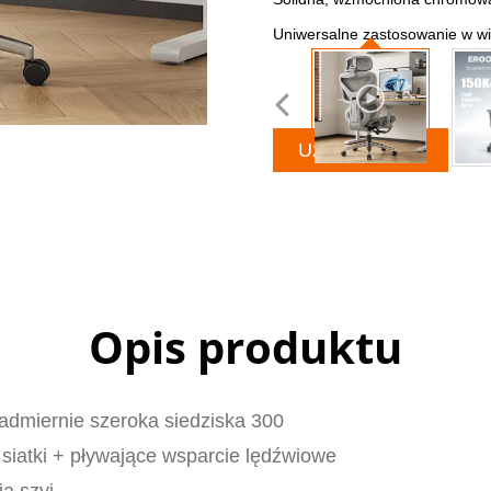
Uniwersalne zastosowanie w wi
Uzyskaj ofertę
Opis produktu
admiernie szeroka siedziska 300
 siatki + pływające wsparcie lędźwiowe
a szyi