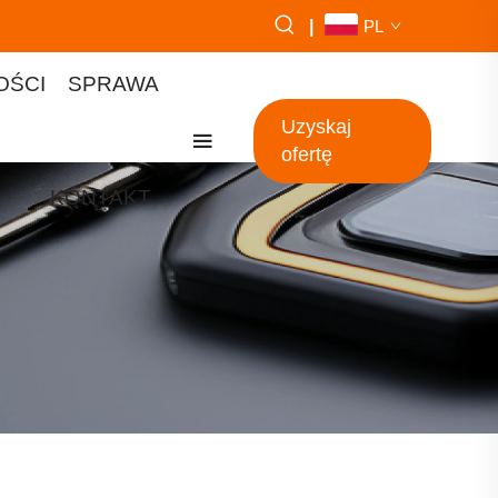
|
PL
OŚCI
SPRAWA
Uzyskaj
ofertę
KONTAKT