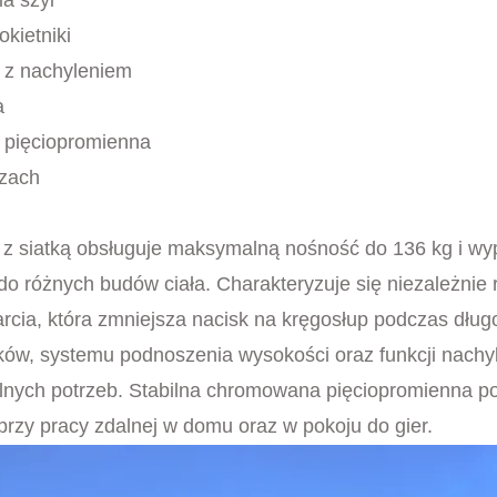
kietniki
a z nachyleniem
a
 pięciopromienna
szach
z siatką obsługuje maksymalną nośność do 136 kg i wyp
 do różnych budów ciała. Charakteryzuje się niezależni
rcia, która zmniejsza nacisk na kręgosłup podczas dłu
ów, systemu podnoszenia wysokości oraz funkcji nachyla
alnych potrzeb. Stabilna chromowana pięciopromienna p
 przy pracy zdalnej w domu oraz w pokoju do gier.