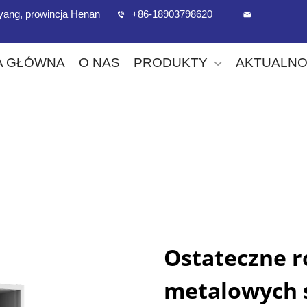
uoyang, prowincja Henan
+86-18903798620
A GŁÓWNA
O NAS
PRODUKTY
AKTUALNO
Ostateczne r
metalowych 