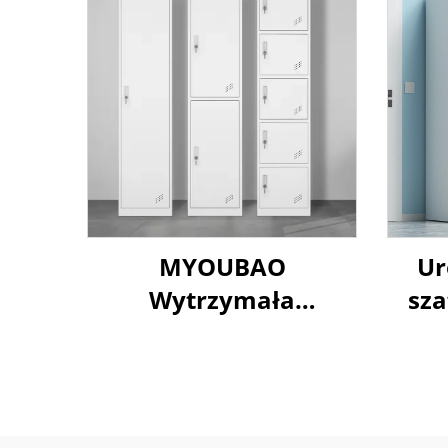
MYOUBAO
Ur
Wytrzymała
sz
Metalowa Szafa
Schowek Odporna na
Korozję do
p
Bezpiecznego