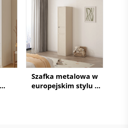
Szafka metalowa w
europejskim stylu z
fy
jednym drzwiami,
szafa garderobowa,
stalowy almirah z
półkami na odzież