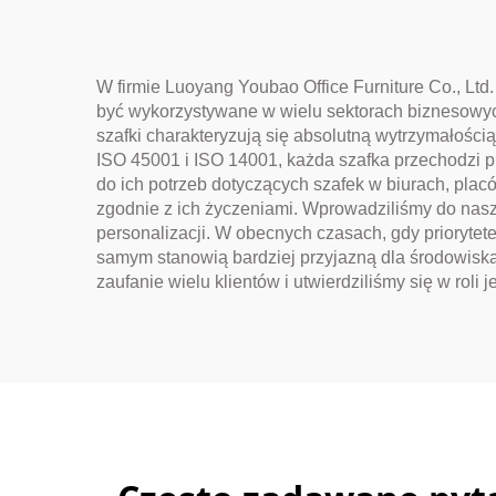
Przechowywania
Rzeczy Osobistych
W firmie Luoyang Youbao Office Furniture Co., Ltd
być wykorzystywane w wielu sektorach biznesowych
szafki charakteryzują się absolutną wytrzymałośc
ISO 45001 i ISO 14001, każda szafka przechodzi p
do ich potrzeb dotyczących szafek w biurach, pla
zgodnie z ich życzeniami. Wprowadziliśmy do nas
personalizacji. W obecnych czasach, gdy priorytet
samym stanowią bardziej przyjazną dla środowiska
zaufanie wielu klientów i utwierdziliśmy się w ro