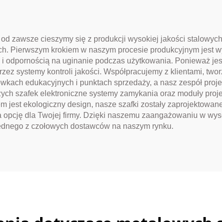
. od zawsze cieszymy się z produkcji wysokiej jakości stalowy
. Pierwszym krokiem w naszym procesie produkcyjnym jest wyb
ią i odpornością na uginanie podczas użytkowania. Ponieważ je
rzez systemy kontroli jakości. Współpracujemy z klientami, t
cówkach edukacyjnych i punktach sprzedaży, a nasz zespół pro
zych szafek elektroniczne systemy zamykania oraz moduły pro
em jest ekologiczny design, nasze szafki zostały zaprojektowan
 opcję dla Twojej firmy. Dzięki naszemu zaangażowaniu w wyso
li jednego z czołowych dostawców na naszym rynku.