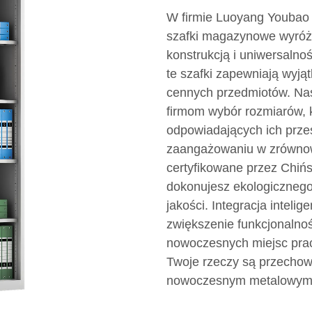
W firmie Luoyang Youbao O
szafki magazynowe wyróżn
konstrukcją i uniwersalno
te szafki zapewniają wyją
cennych przedmiotów. Nas
firmom wybór rozmiarów, ko
odpowiadających ich prze
zaangażowaniu w zrównow
certyfikowane przez Chińs
dokonujesz ekologiczneg
jakości. Integracja intel
zwiększenie funkcjonalnoś
nowoczesnych miejsc prac
Twoje rzeczy są przechow
nowoczesnym metalowym