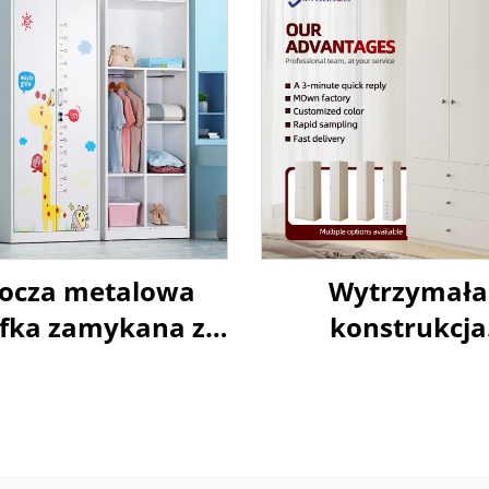
ocza metalowa
Wytrzymała
afka zamykana z
konstrukcja
podwójnymi
metalowej sza
drzwiami, do
rzechowywania
ubrań i toreb