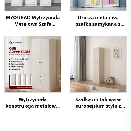
MYOUBAO Wytrzymała
Urocza metalowa
Metalowa Szafa
szafka zamykana z
Schowek Odporna na
podwójnymi drzwiami,
Korozję do
do przechowywania
Bezpiecznego
ubrań i toreb
Przechowywania Rzeczy
Osobistych
Wytrzymała
Szafka metalowa w
konstrukcja metalowej
europejskim stylu z
szafy
jednym drzwiami, szafa
garderobowa, stalowy
almirah z półkami na