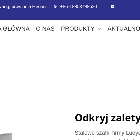
uoyang, prowincja Henan
+86-18903798620
A GŁÓWNA
O NAS
PRODUKTY
AKTUALNO
Odkryj zalet
Stalowe szafki firmy Luoya