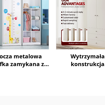
ocza metalowa
Wytrzymała
afka zamykana z
konstrukcja
podwójnymi
metalowej sza
drzwiami, do
rzechowywania
ubrań i toreb