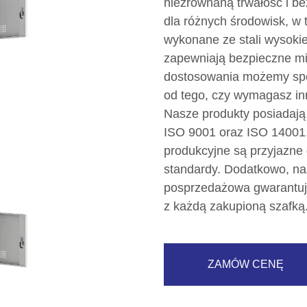
niezrównaną trwałość i b
dla różnych środowisk, w t
wykonane ze stali wysokie
zapewniają bezpieczne mi
dostosowania możemy speł
od tego, czy wymagasz inn
Nasze produkty posiadają
ISO 9001 oraz ISO 14001,
produkcyjne są przyjazne
standardy. Dodatkowo, n
posprzedażowa gwarantuje
z każdą zakupioną szafką
ZAMÓW CENĘ