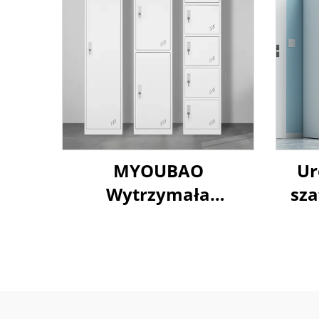
MYOUBAO
Ur
Wytrzymała
sz
Metalowa Szafa
Schowek Odporna na
Korozję do
p
Bezpiecznego
Przechowywania