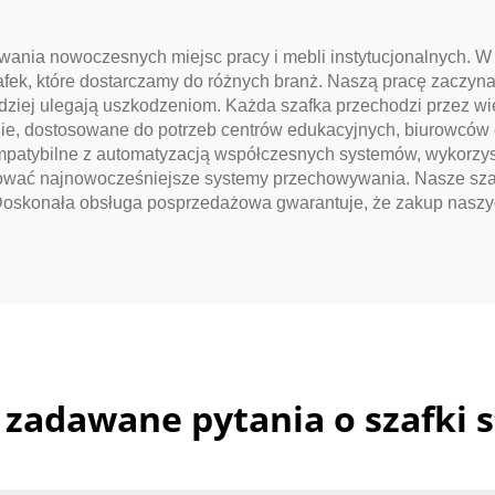
ania nowoczesnych miejsc pracy i mebli instytucjonalnych. W 
zafek, które dostarczamy do różnych branż. Naszą pracę zaczyn
zadziej ulegają uszkodzeniom. Każda szafka przechodzi przez wie
enie, dostosowane do potrzeb centrów edukacyjnych, biurowców 
patybilne z automatyzacją współczesnych systemów, wykorzyst
ferować najnowocześniejsze systemy przechowywania. Nasze sz
Doskonała obsługa posprzedażowa gwarantuje, że zakup naszych
 zadawane pytania o szafki 