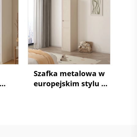
Szafka metalowa w
europejskim stylu z
fy
jednym drzwiami,
szafa garderobowa,
stalowy almirah z
półkami na odzież