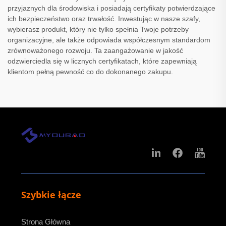
przyjaznych dla środowiska i posiadają certyfikaty potwierdzające
ich bezpieczeństwo oraz trwałość. Inwestując w nasze szafy,
wybierasz produkt, który nie tylko spełnia Twoje potrzeby
organizacyjne, ale także odpowiada współczesnym standardom
zrównoważonego rozwoju. Ta zaangażowanie w jakość
odzwierciedla się w licznych certyfikatach, które zapewniają
klientom pełną pewność co do dokonanego zakupu.
Szybkie łącze
Strona Główna