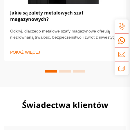
Jakie są zalety metalowych szaf
magazynowych?
Odkryj, dlaczego metalowe szafy magazynowe oferują
niezrównaną trwałość, bezpieczeństwo i zwrot z inwestycji.
Spełniaj normy OSHA/NFPA, zmniejsz konserwację o 68% i
chron przedmioty o dużej wartości. Dowiedz się więcej.
POKAŻ WIĘCEJ
Świadectwa klientów