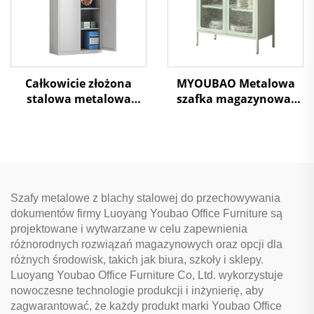
Całkowicie złożona
MYOUBAO Metalowa
stalowa metalowa
szafka magazynowa,
szafa magazynowa
stalowa szafka
Szafa plikowa z półkami
wystawowa z
do mebli biurowych
podpórkami, bufet
kuchenny do kuchni,
salonu, jadalni, domu
Szafy metalowe z blachy stalowej do przechowywania
dokumentów firmy Luoyang Youbao Office Furniture są
projektowane i wytwarzane w celu zapewnienia
różnorodnych rozwiązań magazynowych oraz opcji dla
różnych środowisk, takich jak biura, szkoły i sklepy.
Luoyang Youbao Office Furniture Co, Ltd. wykorzystuje
nowoczesne technologie produkcji i inżynierię, aby
zagwarantować, że każdy produkt marki Youbao Office