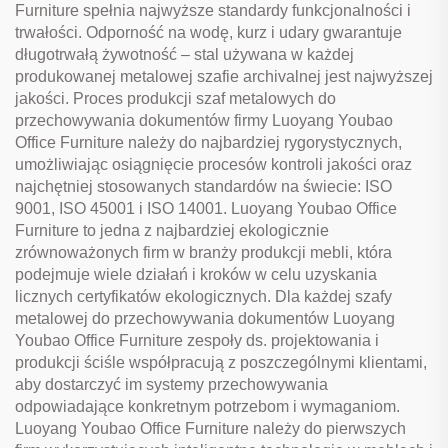
Furniture spełnia najwyższe standardy funkcjonalności i
trwałości. Odporność na wodę, kurz i udary gwarantuje
długotrwałą żywotność – stal używana w każdej
produkowanej metalowej szafie archivalnej jest najwyższej
jakości. Proces produkcji szaf metalowych do
przechowywania dokumentów firmy Luoyang Youbao
Office Furniture należy do najbardziej rygorystycznych,
umożliwiając osiągnięcie procesów kontroli jakości oraz
najchętniej stosowanych standardów na świecie: ISO
9001, ISO 45001 i ISO 14001. Luoyang Youbao Office
Furniture to jedna z najbardziej ekologicznie
zrównoważonych firm w branży produkcji mebli, która
podejmuje wiele działań i kroków w celu uzyskania
licznych certyfikatów ekologicznych. Dla każdej szafy
metalowej do przechowywania dokumentów Luoyang
Youbao Office Furniture zespoły ds. projektowania i
produkcji ściśle współpracują z poszczególnymi klientami,
aby dostarczyć im systemy przechowywania
odpowiadające konkretnym potrzebom i wymaganiom.
Luoyang Youbao Office Furniture należy do pierwszych