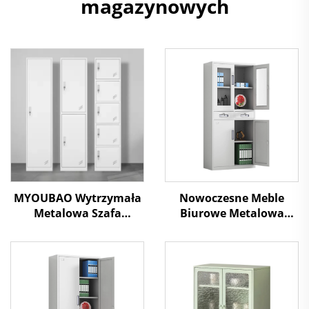
magazynowych
MYOUBAO Wytrzymała
Nowoczesne Meble
Metalowa Szafa
Biurowe Metalowa
Schowek Odporna na
Szafka Magazynowa do
Korozję do
Garażu Stalowe Szafy z
Bezpiecznego
Półkami, Zamek do
Przechowywania Rzeczy
Szpitala, Garażu, Biura
Osobistych