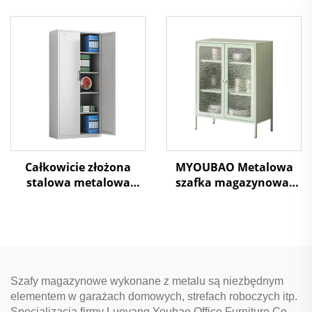
Schowek Odporna na
Szafka Magazynowa do
Korozję do
Garażu Stalowe Szafy z
Bezpiecznego
Półkami, Zamek do
Przechowywania Rzeczy
Szpitala, Garażu, Biura
Osobistych
Całkowicie złożona
MYOUBAO Metalowa
stalowa metalowa
szafka magazynowa,
szafa magazynowa
stalowa szafka
Szafa plikowa z półkami
wystawowa z
do mebli biurowych
podpórkami, bufet
kuchenny do kuchni,
salonu, jadalni, domu
Szafy magazynowe wykonane z metalu są niezbędnym
elementem w garażach domowych, strefach roboczych itp.
Specjalizacją firmy Luoyang Youbao Office Furniture Co.,