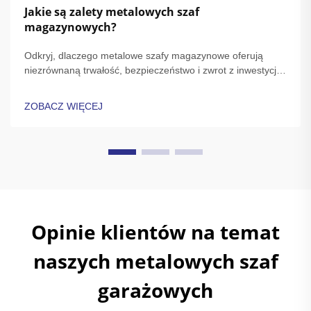
Jakie są zalety metalowych szaf
magazynowych?
Odkryj, dlaczego metalowe szafy magazynowe oferują
niezrównaną trwałość, bezpieczeństwo i zwrot z inwestycji.
Spełniaj normy OSHA/NFPA, zmniejsz konserwację o 68% i
chron przedmioty o dużej wartości. Dowiedz się więcej.
ZOBACZ WIĘCEJ
Opinie klientów na temat
naszych metalowych szaf
garażowych