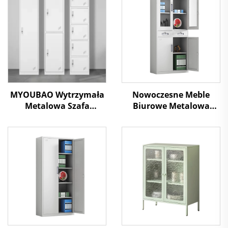
MYOUBAO Wytrzymała
Nowoczesne Meble
Metalowa Szafa
Biurowe Metalowa
Schowek Odporna na
Szafka Magazynowa do
Korozję do
Garażu Stalowe Szafy z
Bezpiecznego
Półkami, Zamek do
Przechowywania Rzeczy
Szpitala, Garażu, Biura
Osobistych