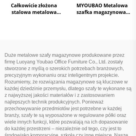
Całkowicie złożona
MYOUBAO Metalowa
stalowa metalowa
szafka magazynowa,
szafa magazynowa
stalowa szafka
Szafa plikowa z półkami
wystawowa z
do mebli biurowych
podpórkami, bufet
kuchenny do kuchni,
salonu, jadalni, domu
Duże metalowe szafy magazynowe produkowane przez
firmę Luoyang Youbao Office Furniture Co., Ltd. zostały
stworzone z myślą o szerokich potrzebach branżowych,
precyzyjnym wykonaniu oraz inteligentnym projekcie.
Rozumiemy, że rozwiązania magazynowe są kluczowe w
każdej dziedzinie przemysłu, dlatego szafy te wykonane są
z najwyższej jakości materiałów i z zastosowaniem
najlepszych technik produkcyjnych. Ponieważ
przechowywanie przedmiotów jest potrzebne w każdej
branży, szafy te są wyposażone w regulowane półki oraz
wiele innych funkcji, które pozwalają na ich dopasowanie
do każdej przestrzeni – niezależnie od tego, czy jest to
środowisko korporacyjne, szkoła czy inne miejsce. Nasze