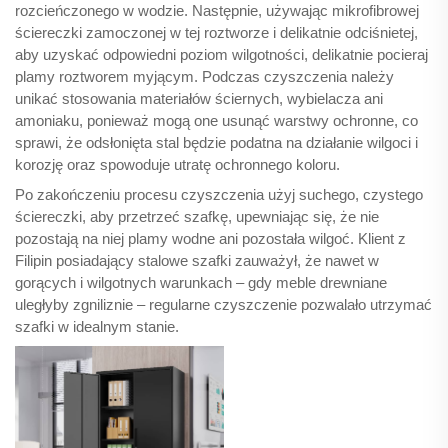
rozcieńczonego w wodzie. Następnie, używając mikrofibrowej
ściereczki zamoczonej w tej roztworze i delikatnie odciśnietej,
aby uzyskać odpowiedni poziom wilgotności, delikatnie pocieraj
plamy roztworem myjącym. Podczas czyszczenia należy
unikać stosowania materiałów ściernych, wybielacza ani
amoniaku, ponieważ mogą one usunąć warstwy ochronne, co
sprawi, że odsłonięta stal będzie podatna na działanie wilgoci i
korozję oraz spowoduje utratę ochronnego koloru.
Po zakończeniu procesu czyszczenia użyj suchego, czystego
ściereczki, aby przetrzeć szafkę, upewniając się, że nie
pozostają na niej plamy wodne ani pozostała wilgoć. Klient z
Filipin posiadający stalowe szafki zauważył, że nawet w
gorących i wilgotnych warunkach – gdy meble drewniane
uległyby zgniliznie – regularne czyszczenie pozwalało utrzymać
szafki w idealnym stanie.