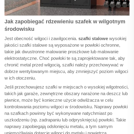
Jak zapobiegać rdzewieniu szafek w wilgotnym
środowisku
Jest obecność wilgoci i zawilgocenia.
szafki stalowe
wysokiej
jakości szafki stalowe są wyposażone w powłoki ochronne,
takie jak dwustronne malowanie proszkowe lub malowanie
elektrostatyczne. Choć powłoki te są zaprojektowane tak, aby
chronić metal przed wilgocią, szafki należy przechowywać w
dobrze wentylowanym miejscu, aby zmniejszyć poziom wilgoci
w ich otoczeniu.
Jeśli przechowujesz szafki w miejscach o wysokiej wilgotności,
takich jak garaże, zewnętrzne obszary narażone na deszcz lub
piwnice, może być konieczne użycie odwilżacza w celu
kontrolowania poziomu wilgoci w środowisku. Naprawy powłoki
na szafkach powinny być wykonywane natychmiast po
uszkodzeniu (np. zadrapaniu lub odprysknięciu) powłoki. Takie
naprawy zapobiegają odsłonięciu metalu, a tym samym
uniemożliwiają dotarcie wilgoci do metalu i powietrza.