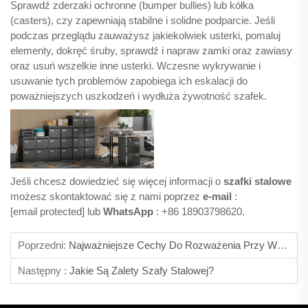
Sprawdź zderzaki ochronne (bumper bullies) lub kółka
(casters), czy zapewniają stabilne i solidne podparcie. Jeśli
podczas przeglądu zauważysz jakiekolwiek usterki, pomaluj
elementy, dokręć śruby, sprawdź i napraw zamki oraz zawiasy
oraz usuń wszelkie inne usterki. Wczesne wykrywanie i
usuwanie tych problemów zapobiega ich eskalacji do
poważniejszych uszkodzeń i wydłuża żywotność szafek.
Jeśli chcesz dowiedzieć się więcej informacji o
szafki stalowe
możesz skontaktować się z nami poprzez
e-mail
:
[email protected]
lub
WhatsApp
: +86 18903798620.
Poprzedni:
Najważniejsze Cechy Do Rozważenia Przy Wyborze Wysokiej Klasy Szafki Metalowej
Następny :
Jakie Są Zalety Szafy Stalowej?