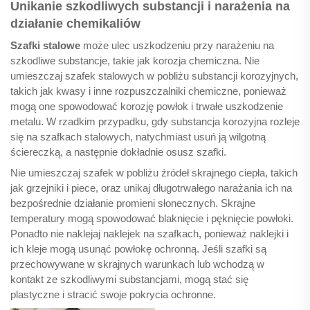
Unikanie szkodliwych substancji i narażenia na
działanie chemikaliów
Szafki stalowe
może ulec uszkodzeniu przy narażeniu na
szkodliwe substancje, takie jak korozja chemiczna. Nie
umieszczaj szafek stalowych w pobliżu substancji korozyjnych,
takich jak kwasy i inne rozpuszczalniki chemiczne, ponieważ
mogą one spowodować korozję powłok i trwałe uszkodzenie
metalu. W rzadkim przypadku, gdy substancja korozyjna rozleje
się na szafkach stalowych, natychmiast usuń ją wilgotną
ściereczką, a następnie dokładnie osusz szafki.
Nie umieszczaj szafek w pobliżu źródeł skrajnego ciepła, takich
jak grzejniki i piece, oraz unikaj długotrwałego narażania ich na
bezpośrednie działanie promieni słonecznych. Skrajne
temperatury mogą spowodować blaknięcie i pęknięcie powłoki.
Ponadto nie naklejaj naklejek na szafkach, ponieważ naklejki i
ich kleje mogą usunąć powłokę ochronną. Jeśli szafki są
przechowywane w skrajnych warunkach lub wchodzą w
kontakt ze szkodliwymi substancjami, mogą stać się
plastyczne i stracić swoje pokrycia ochronne.