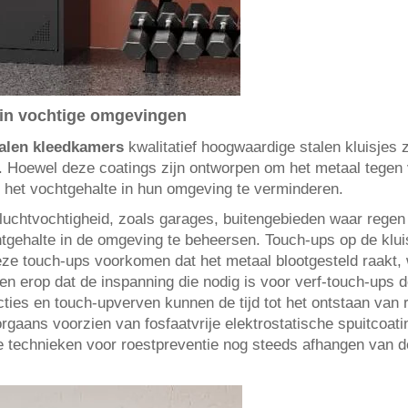
 in vochtige omgevingen
talen kleedkamers
kwalitatief hoogwaardige stalen kluisjes 
ng. Hoewel deze coatings zijn ontworpen om het metaal tegen
 het vochtgehalte in hun omgeving te verminderen.
 luchtvochtigheid, zoals garages, buitengebieden waar regen
tgehalte in de omgeving te beheersen. Touch-ups op de klui
eze touch-ups voorkomen dat het metaal blootgesteld raakt,
zen erop dat de inspanning die nodig is voor verf-touch-ups
cties en touch-upverven kunnen de tijd tot het ontstaan van 
orgaans voorzien van fosfaatvrije elektrostatische spuitcoa
e technieken voor roestpreventie nog steeds afhangen van 