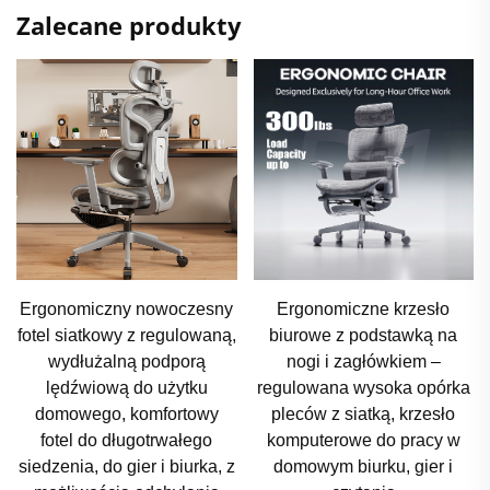
Zalecane produkty
Ergonomiczne krzesło
Nowoczesne ergonomiczne
biurowe z podstawką na
krzesło biurowe z siatkową
nogi i zagłówkiem –
oprózką do pracy, nauki i
regulowana wysoka opórka
gier – wysokość
pleców z siatką, krzesło
regulowana, stalowy
komputerowe do pracy w
szkielet nierdzewny,
domowym biurku, gier i
komfortowe