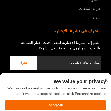
كرسي
خزانة الملفات
سرير
اشترك في نشرتنا الإخبارية
انضم إلى نشرتنا الإخبارية لتلقي أحدث أخبار الصناعة
والتحديثات والرؤى من فريقنا في الشركة.
اشترك
We value your privacy
حقوق النشر © 2026 لصالح شركة لوويانغ يو باو لأثاث المكاتب المحدودة.
سياسة الخصوصية
We use cookies and similar tools to provide our services. If you
don't want to accept all cookies, click Personalize cookies.
التمرير إلى الأعلى
Accept all