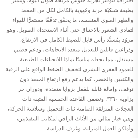
احترافيًّا لتوفير تجربة جلوس مريحة طوال اليوم. ويتميز
بطبقة شبكيّة مرنة ومُهوية بالكامل لكل من المقعد
والظهر العلوي المنقسم، ما يحقّق تدفّقًا مستمرًّا للهواء
لتفادي الشعور بالاختناق حتى أثناء الاستخدام الطويل. وهو
مزوّد بمُسنَّد رأس قابل للضبط الكامل في الارتفاع،
وذراعين قابلين للتعديل متعدد الاتجاهات، ودعم قطني
مستقل، مما يجعله مناسبًا تمامًا للانحناءات الطبيعية
للعمود الفقري البشري لتخفيف الضغط الواقع على الرقبة
والكتفين والخصر. كما يدعم رفع ارتفاع المقعد دون
توقف، وإمالة قابلة للقفل بزوايا متعددة، ودوران حر
بزاوية ٣٦٠°. وتضمن القاعدة الخمسية المتينة ذات
العجلات المنزلقة الصامتة ثبات التحميل وسلاسة الحركة،
وهي خيار مثالي من الأثاث الراقي لمكاتب التنفيذيين،
وأماكن العمل المنزلية، وغرف الدراسة.