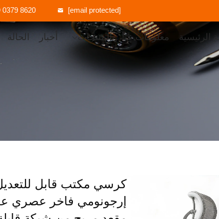
 0379 8620
[email protected]
 الرئيسية
معلومات عنا
المنتجات
أخبار
الحالة
كرسي مكتب قابل للتعديل 
إرجونومي فاخر عصري عا
مقعد مريح من شبكة قابلة