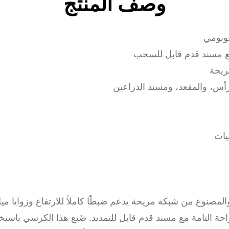
وصف المنتج
ونومي
ريحة
أس، والمقعد، ومسند الذراعين
يات
ز، و١١٥° لمشاهدة مقاطع الفيديو، و١٤٥° للراحة التامة مع مسند قدم قابل للتمديد. صُ