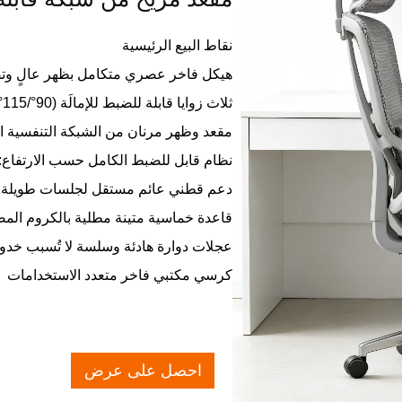
نقاط البيع الرئيسية
هيكل فاخر عصري متكامل بظهر عالٍ وت
ثلاث زوايا قابلة للضبط للإمالَة (90°/115°/145°) مع مسند قدم قابل للسحب
مقعد وظهر مرنان من الشبكة التنفسية ال
نظام قابل للضبط الكامل حسب الارتفاع:
دعم قطني عائم مستقل لجلسات طويلة
قاعدة خماسية متينة مطلية بالكروم الم
عجلات دوارة هادئة وسلسة لا تُسبب خدوش
كرسي مكتبي فاخر متعدد الاستخدامات
احصل على عرض