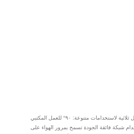
هذه الكرسي المكتبي الفاخر الحديث عالي الظهر والمصنوع من شبكة مريحة يدعم ضبطًا كاملاً للارتفاع وزوايا ميل ثلاثية لاستخدامات متنوعة: ٩٠° للعمل المكتبي
نع هذا الكرسي باستخدام شبكة فائقة الجودة تسمح بمرور الهواء على