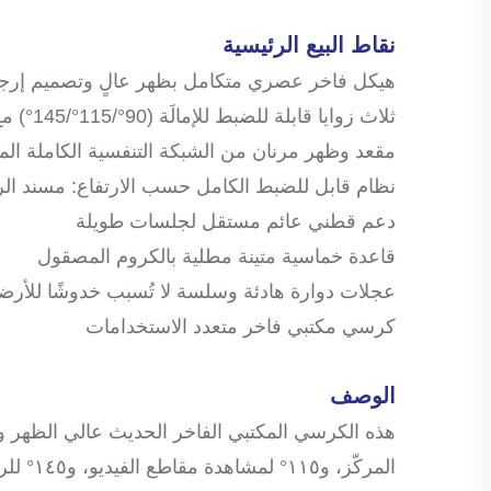
نقاط البيع الرئيسية
هيكل فاخر عصري متكامل بظهر عالٍ وتصميم إرج
ثلاث زوايا قابلة للضبط للإمالَة (90°/115°/145°) مع مسند قدم قابل للسحب
مقعد وظهر مرنان من الشبكة التنفسية الكاملة الم
نظام قابل للضبط الكامل حسب الارتفاع: مسند الر
دعم قطني عائم مستقل لجلسات طويلة
قاعدة خماسية متينة مطلية بالكروم المصقول
عجلات دوارة هادئة وسلسة لا تُسبب خدوشًا للأرض
كرسي مكتبي فاخر متعدد الاستخدامات
الوصف
المركّ