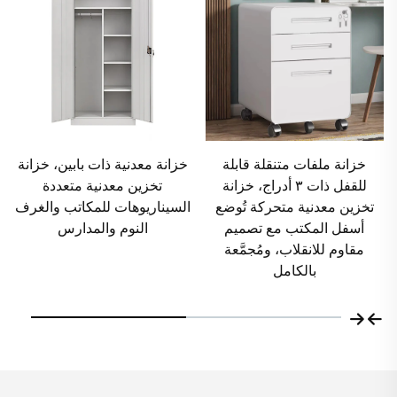
خزانة معدنية ذات بابين، خزانة
خزانة ملابس بستة أبواب مع
تخزين معدنية متعددة
قفل داخلي آمن، خزائن متعددة
السيناريوهات للمكاتب والغرف
الأغراض، خزائن ملابس معدنية،
النوم والمدارس
خزائن تأمين، أثاث منزلي
فولاذي، armadio