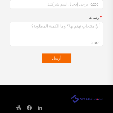
0/200
رسالة
0/1000
أرسل