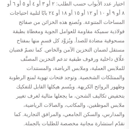
اختيار عدد الأبواب حسب الطلب: ٢ أو ٣ أو ٤ أو ٥ أو ٦ أو
٨ أو ٩ أو ١٠ أو ١٢ أو ١٥ أو ١٨ أو ٢٤ بابًا لتلبية احتياجات
المساحات المتنوعة. وتُصنع هذه الخزائن من صفائح
فولاذية سميكة مقاومة للعوامل الجوية ومغطاة بطبقة
مسحوقية مضادة للصدأ. ويُزوَّد كل قسمٍ منها بمفتاح
مستقل لضمان التخزين الآمن والخاص. كما تضمّ قضبان
علّاق داخلية ورفوف طبقية تدعم التخزين المصنَّف
للملابس العملية، وملابس الرياضة، والمستندات
والممتلكات الشخصية. وتوجد فتحات تهوية لمنع الرطوبة
وظهور الروائح الكريهة. ويتّسم هيكلها القابل للتفكيك
بتخفيض تكاليف الشحن، ما يجعلها مثالية لغرف تغيير
ملابس الموظفين، والمكاتب، والصالات الرياضية،
والمدارس، والسكن الجامعي، والمرافق التجارية. كما
نقدّم استشارة مجانية مخصصة للطلبات بالجملة.