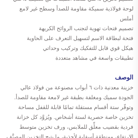
لوحة فولاذية سميكة مقاومة للصدأ وسطح غير لامع
أملس
تصميم فتحات تهوية لتجنب الروائح الكريهة
فتحة لبطاقة الاسم لتسهيل التعرف على الحاوية
هيكل قوي قابل للتفكيك وتركيب وحداتي
تطبيقات واسعة في مشاهد متعددة
الوصف
خزينة معدنية ذات ٦ أبواب مصنوعة من فولاذ عالي
الجودة سميك ومغلفة بطبقة غير لامعة مقاومة للصدأ.
وتوفّر ستة أقسام مستقلة تمامًا قابلة للقفل مساحة
تخزين خاصة حصرية لستة أشخاص. ويُزوَّد كل خزانة
فردية بقضيب معلِّق للملابس، ورف تخزين متوسط
الارتفاع، ومنطقة أسفلية لأحذية، ما يتيح التخزين المصنَّف