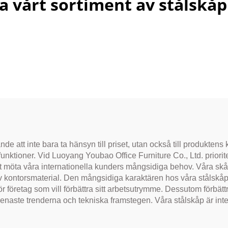
a vårt sortiment av stålskåp t
de att inte bara ta hänsyn till priset, utan också till produktens 
unktioner. Vid Luoyang Youbao Office Furniture Co., Ltd. prioriter
 att möta våra internationella kunders mångsidiga behov. Våra s
av kontorsmaterial. Den mångsidiga karaktären hos våra stålskåp 
 för företag som vill förbättra sitt arbetsutrymme. Dessutom förbätt
enaste trenderna och tekniska framstegen. Våra stålskåp är inte 