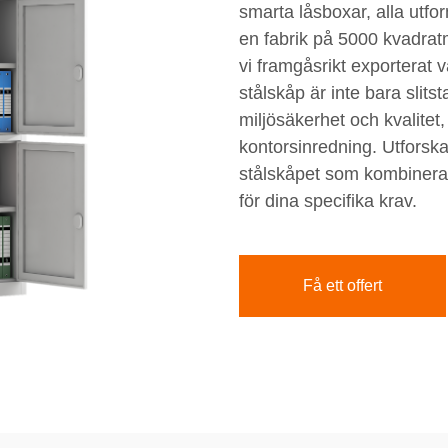
smarta låsboxar, alla utf
en fabrik på 5000 kvadrat
vi framgåsrikt exporterat v
stålskåp är inte bara slitst
miljösäkerhet och kvalitet, 
kontorsinredning. Utforska
stålskåpet som kombinerar
för dina specifika krav.
Få ett offert