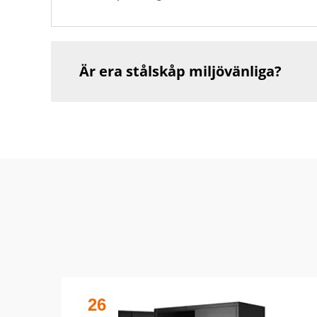
Är era stålskåp miljövänliga?
26