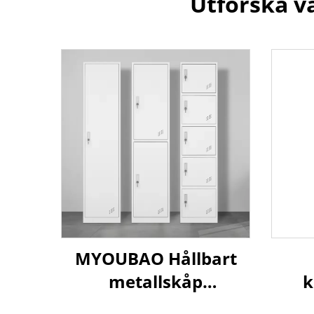
Utforska v
MYOUBAO Hållbart
metallskåp
k
Korrosionsbeständig