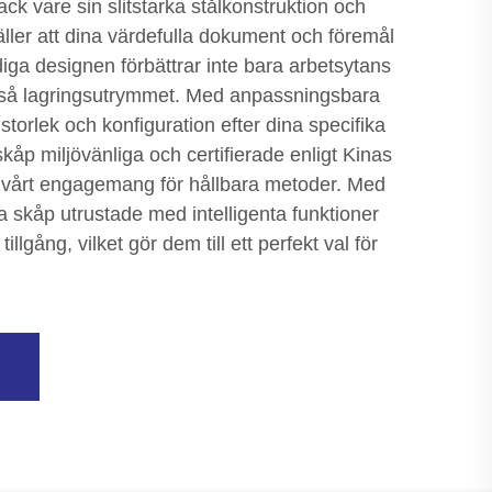
tack vare sin slitstarka stålkonstruktion och
äller att dina värdefulla dokument och föremål
iga designen förbättrar inte bara arbetsytans
ckså lagringsutrymmet. Med anpassningsbara
storlek och konfiguration efter dina specifika
åp miljövänliga och certifierade enligt Kinas
ar vårt engagemang för hållbara metoder. Med
a skåp utrustade med intelligenta funktioner
llgång, vilket gör dem till ett perfekt val för