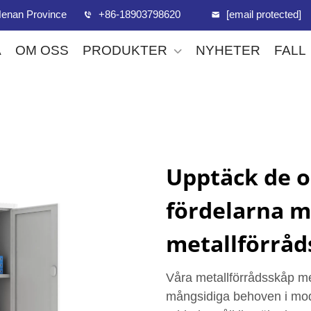
, Henan Province
+86-18903798620
[email protected]
A
OM OSS
PRODUKTER
NYHETER
FALL
Upptäck de o
fördelarna m
metallförråd
Våra metallförrådsskåp me
mångsidiga behoven i mod