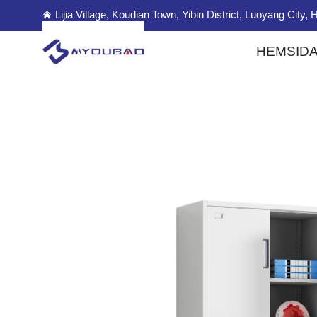
Lijia Village, Koudian Town, Yibin District, Luoyang City
HEMSID