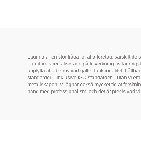
yta för säker
förvaring av
personliga föremål
hyll
g
Lagring är en stor fråga för alla företag, särskilt 
Furniture specialiserade på tillverkning av lagrings
uppfylla alla behov vad gäller funktionalitet, hållbar
standarder – inklusive ISO-standarder – utan vi erbj
metallskåpen. Vi ägnar också mycket tid åt forskning
hand med professionalism, och det är precis vad vi