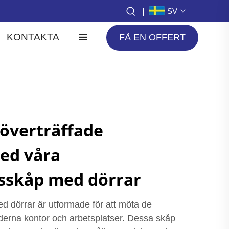
|
SV
KONTAKTA
FÅ EN OFFERT
överträffade
ed våra
sskåp med dörrar
d dörrar är utformade för att möta de
erna kontor och arbetsplatser. Dessa skåp