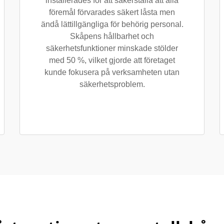
installerades för att säkerställa att alla
föremål förvarades säkert låsta men
ändå lättillgängliga för behörig personal.
Skåpens hållbarhet och
säkerhetsfunktioner minskade stölder
med 50 %, vilket gjorde att företaget
kunde fokusera på verksamheten utan
säkerhetsproblem.