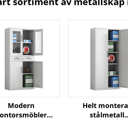
årt sortiment av metallskåp
Modern
Helt montera
ontorsmöbler
stålmetall
Metallgarage
förvaringskabi