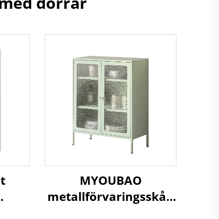
 med dörrar
t
MYOUBAO
metallförvaringsskåp
nett
Ståldiskskåp med