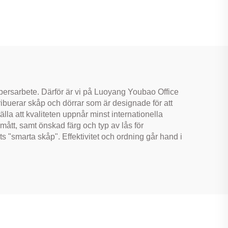
r för
stödfötter Bufféskåp
er
för kök, vardagsrum,
matsal, hem
appersarbete. Därför är vi på Luoyang Youbao Office
tribuerar skåp och dörrar som är designade för att
tälla att kvaliteten uppnår minst internationella
 mått, samt önskad färg och typ av lås för
s "smarta skåp". Effektivitet och ordning går hand i