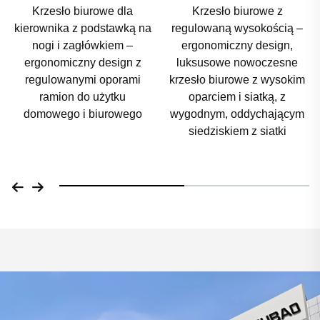
Krzesło biurowe z
Luksusowy, nowoczesny
regulowaną wysokością –
biurkowy fotel z wysoką
ergonomiczny design,
opórką i siatką,
luksusowe nowoczesne
zaprojektowany z myślą o
krzesło biurowe z wysokim
komforcie i ergonomii;
oparciem i siatką, z
regulowana podgłówka,
wygodnym, oddychającym
możliwość obrotu,
siedziskiem z siatki
dołączona podstawka na
nogi