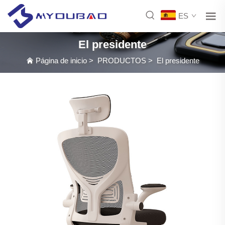
ES
El presidente
Página de inicio
>
PRODUCTOS
>
El presidente