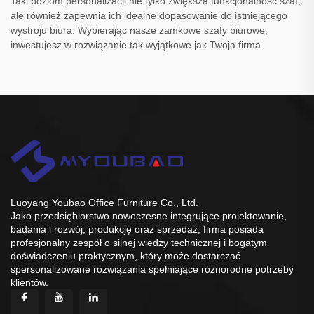
Taki poziom personalizacji nie tylko zwiększa funkcjonalność szaf,
ale również zapewnia ich idealne dopasowanie do istniejącego
wystroju biura. Wybierając nasze zamkowe szafy biurowe,
inwestujesz w rozwiązanie tak wyjątkowe jak Twoja firma.
Luoyang Youbao Office Furniture Co., Ltd.
Jako przedsiębiorstwo nowoczesne integrujące projektowanie,
badania i rozwój, produkcję oraz sprzedaż, firma posiada
profesjonalny zespół o silnej wiedzy technicznej i bogatym
doświadczeniu praktycznym, który może dostarczać
spersonalizowane rozwiązania spełniające różnorodne potrzeby
klientów.