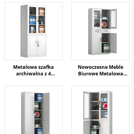
Metalowa szafka
Nowoczesne Meble
archiwalna z 4
Biurowe Metalowa
drzwiami, górnymi
Szafka Magazynowa do
szklanymi i dolnymi
Garażu Stalowe Szafy z
stalowymi, do
Półkami, Zamek do
przechowywania w
Szpitala, Garażu, Biura
biurze