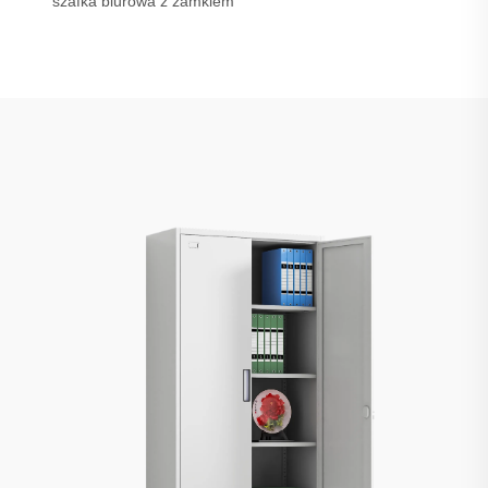
szafka biurowa z zamkiem