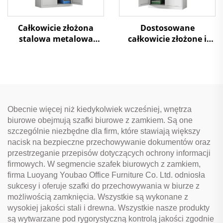
Całkowicie złożona
Dostosowane
stalowa metalowa
całkowicie złożone i
szafa magazynowa
rozłożone metalowe
Szafa plikowa z półkami
szafy plikowe Stalowa
do mebli biurowych
szafa magazynowa do
użytku w
biurach/szpitalach/doma
Obecnie więcej niż kiedykolwiek wcześniej, wnętrza
biurowe obejmują szafki biurowe z zamkiem. Są one
szczególnie niezbędne dla firm, które stawiają większy
nacisk na bezpieczne przechowywanie dokumentów oraz
przestrzeganie przepisów dotyczących ochrony informacji
firmowych. W segmencie szafek biurowych z zamkiem,
firma Luoyang Youbao Office Furniture Co. Ltd. odniosła
sukcesy i oferuje szafki do przechowywania w biurze z
możliwością zamknięcia. Wszystkie są wykonane z
wysokiej jakości stali i drewna. Wszystkie nasze produkty
są wytwarzane pod rygorystyczną kontrolą jakości zgodnie