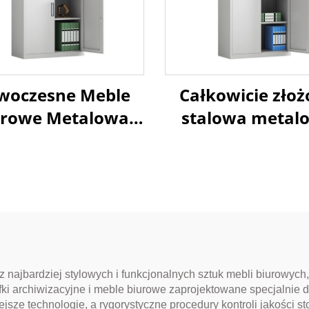
woczesne Meble
Całkowicie zło
urowe Metalowa
stalowa metal
fka Magazynowa
szafa magazyn
 Garażu Stalowe
Szafa plikowa
zafy z Półkami,
półkami do me
ek do Szpitala,
biurowych
Garażu, Biura
z najbardziej stylowych i funkcjonalnych sztuk mebli biurowych
i archiwizacyjne i meble biurowe zaprojektowane specjalnie d
sze technologie, a rygorystyczne procedury kontroli jakości s