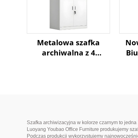
Metalowa szafka
No
archiwalna z 4
Bi
drzwiami, górnymi
Sza
szklanymi i dolnymi
do
stalowymi, do
S
przechowywania w
Zam
biurze
Szafka archiwizacyjna w kolorze czarnym to jedna 
Luoyang Youbao Office Furniture produkujemy szafk
Podczas produkcji wykorzystujemy najnowocześniej