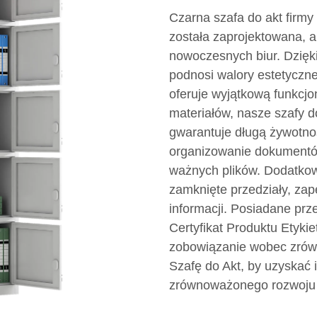
Czarna szafa do akt firmy
została zaprojektowana, a
nowoczesnych biur. Dzięki
podnosi walory estetyczne
oferuje wyjątkową funkcjo
materiałów, nasze szafy do
gwarantuje długą żywotnoś
organizowanie dokumentów
ważnych plików. Dodatkow
zamknięte przedziały, za
informacji. Posiadane prze
Certyfikat Produktu Etyki
zobowiązanie wobec zrów
Szafę do Akt, by uzyskać 
zrównoważonego rozwoju 