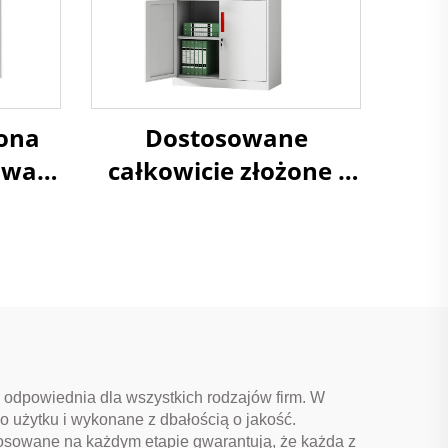
żona
Dostosowane
owa
całkowicie złożone i
owa
rozłożone metalowe
 z
szafy plikowe Stalowa
bli
szafa magazynowa do
użytku w
biurach/szpitalach/domach
, odpowiednia dla wszystkich rodzajów firm. W
o użytku i wykonane z dbałością o jakość.
tosowane na każdym etapie gwarantują, że każda z