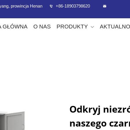
uoyang, prowincja Henan
+86-18903798620
A GŁÓWNA
O NAS
PRODUKTY
AKTUALNO
Odkryj niezr
naszego czar