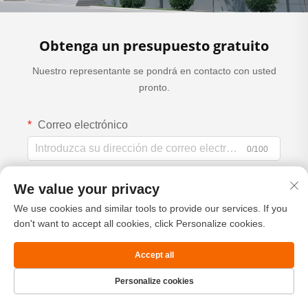
Obtenga un presupuesto gratuito
Nuestro representante se pondrá en contacto con usted
pronto.
Correo electrónico
0/100
Móvil/WhatsApp
We value your privacy
Código
We use cookies and similar tools to provide our services. If you
0/100
don't want to accept all cookies, click Personalize cookies.
Nombre completo
Accept all
0/100
Personalize cookies
Página de
Producto
Acerca de
CONTACTO
Nombre de la empresa