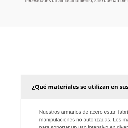
necesidades de almacenamiento, sino que también r
¿Qué materiales se utilizan en sus
Nuestros armarios de acero están fabric
manipulaciones no autorizadas. Los ma
para soportar un uso intensivo en dive