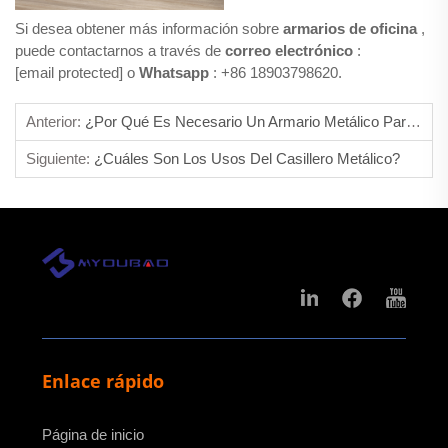
Si desea obtener más información sobre
armarios de oficina
,
puede contactarnos a través de
correo electrónico
:
[email protected]
o
Whatsapp
: +86 18903798620.
Anterior:
¿Por Qué Es Necesario Un Armario Metálico Para Archivos En Las Oficinas?
Siguiente:
¿Cuáles Son Los Usos Del Casillero Metálico?
Enlace rápido
Página de inicio