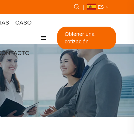
|
ES
IAS
CASO
Obtener una
cotización
CONTACTO