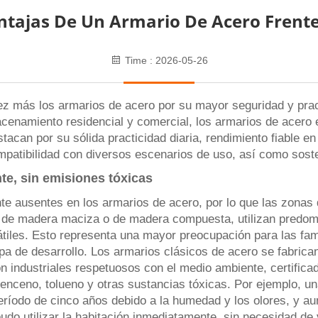
entajas De Un Armario De Acero Frent
Time : 2026-05-26
vez más los armarios de acero por su mayor seguridad y prac
cenamiento residencial y comercial, los armarios de acero 
tacan por su sólida practicidad diaria, rendimiento fiable en
patibilidad con diversos escenarios de uso, así como soste
te, sin emisiones tóxicas
te ausentes en los armarios de acero, por lo que las zonas
 de madera maciza o de madera compuesta, utilizan predom
tiles. Esto representa una mayor preocupación para las fam
pa de desarrollo. Los armarios clásicos de acero se fabric
 industriales respetuosos con el medio ambiente, certificad
enceno, tolueno y otras sustancias tóxicas. Por ejemplo, una
eríodo de cinco años debido a la humedad y los olores, y a
udo utilizar la habitación inmediatamente, sin necesidad de 