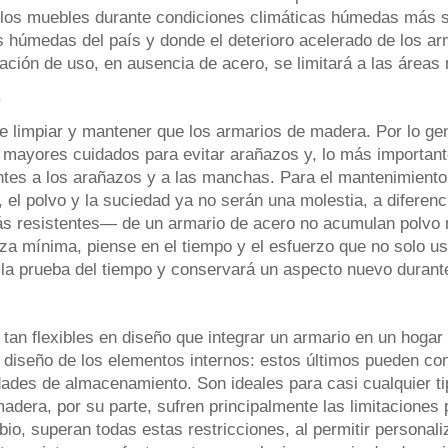
 los muebles durante condiciones climáticas húmedas más se
s húmedas del país y donde el deterioro acelerado de los ar
icación de uso, en ausencia de acero, se limitará a las área
s
 limpiar y mantener que los armarios de madera. Por lo gen
y mayores cuidados para evitar arañazos y, lo más important
entes a los arañazos y a las manchas. Para el mantenimiento
o, el polvo y la suciedad ya no serán una molestia, a difere
s resistentes— de un armario de acero no acumulan polvo ni
eza mínima, piense en el tiempo y el esfuerzo que no solo us
rá la prueba del tiempo y conservará un aspecto nuevo duran
an flexibles en diseño que integrar un armario en un hogar o
el diseño de los elementos internos: estos últimos pueden c
dades de almacenamiento. Son ideales para casi cualquier ti
dera, por su parte, sufren principalmente las limitaciones p
io, superan todas estas restricciones, al permitir personal