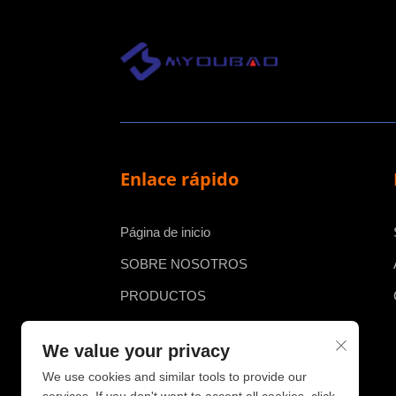
Enlace rápido
Página de inicio
SOBRE NOSOTROS
PRODUCTOS
NOTICIAS
We value your privacy
CASO
We use cookies and similar tools to provide our
CONTACTO