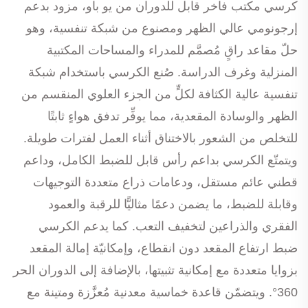
كرسي مكتب فاخر قابل للدوران من يو باو، مزود بدعم
إرجونومي عالي الظهر ومصنوع من شبكة تنفسية، وهو
حلّ مقاعد راقٍ مُصمَّم للمدراء والمساحات المكتبية
المنزلية وغرف الدراسة. صُنع الكرسي باستخدام شبكة
تنفسية عالية الكثافة لكلٍّ من الجزء العلوي المنقسم من
الظهر والوسادة المقعدية، مما يوفِّر تدفق هواءٍ ثابتًا
للتخلص من الشعور بالاختناق أثناء العمل لفترات طويلة.
ويتمتّع الكرسي بداعم رأس قابل للضبط الكامل، وداعم
قطني عائم مستقل، ودعامات ذراع متعددة التوجيهات
وقابلة للضبط، ما يضمن دعمًا مثاليًّا للرقبة والعمود
الفقري والذراعين لتخفيف التعب. كما يدعم الكرسي
ضبط ارتفاع المقعد دون انقطاع، وإمكانيّة إمالة المقعد
بزوايا متعددة مع إمكانية تثبيتها، بالإضافة إلى الدوران الحر
360°. ويتضمّن قاعدة خماسية معدنية مُعزَّزة ومتينة مع