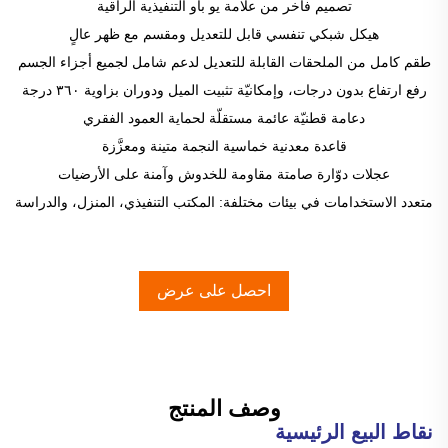
تصميم فاخر من علامة يو باو التنفيذية الراقية
هيكل شبكي تنفسي قابل للتعديل ومقسم مع ظهر عالٍ
طقم كامل من الملحقات القابلة للتعديل لدعم شامل لجميع أجزاء الجسم
رفع ارتفاع بدون درجات، وإمكانيّة تثبيت الميل ودوران بزاوية ٣٦٠ درجة
دعامة قطنيّة عائمة مستقلّة لحماية العمود الفقري
قاعدة معدنية خماسية النجمة متينة ومعزَّزة
عجلات دوّارة صامتة مقاومة للخدوش وآمنة على الأرضيات
متعدد الاستخدامات في بيئات مختلفة: المكتب التنفيذي، المنزل، والدراسة
احصل على عرض
أسعار
وصف المنتج
نقاط البيع الرئيسية