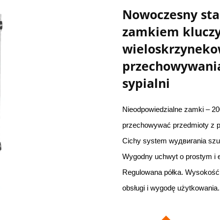
Nowoczesny sta
zamkiem klucz
wieloskrzyneko
przechowywania
sypialni
Nieodpowiedzialne zamki – 20
przechowywać przedmioty z 
Cichy system wyдвигania szuf
Wygodny uchwyt o prostym i e
Regulowana półka. Wysokość pó
obsługi i wygodę użytkowania.