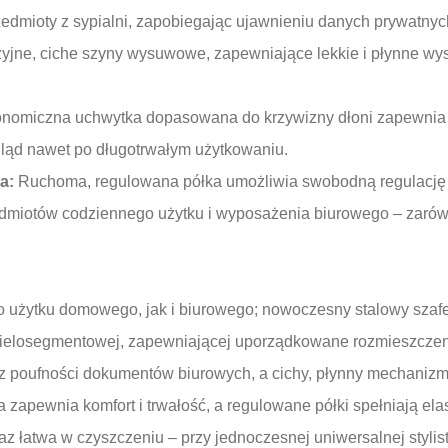
edmioty z sypialni, zapobiegając ujawnieniu danych prywatnyc
jne, ciche szyny wysuwowe, zapewniające lekkie i płynne wys
nomiczna uchwytka dopasowana do krzywizny dłoni zapewnia ł
gląd nawet po długotrwałym użytkowaniu.
ia:
Ruchoma, regulowana półka umożliwia swobodną regulację w
edmiotów codziennego użytku i wyposażenia biurowego – zarówn
 użytku domowego, jak i biurowego; nowoczesny stalowy szafek
 wielosegmentowej, zapewniającej uporządkowane rozmieszcze
z poufności dokumentów biurowych, a cichy, płynny mechanizm
zapewnia komfort i trwałość, a regulowane półki spełniają 
raz łatwa w czyszczeniu – przy jednoczesnej uniwersalnej styl