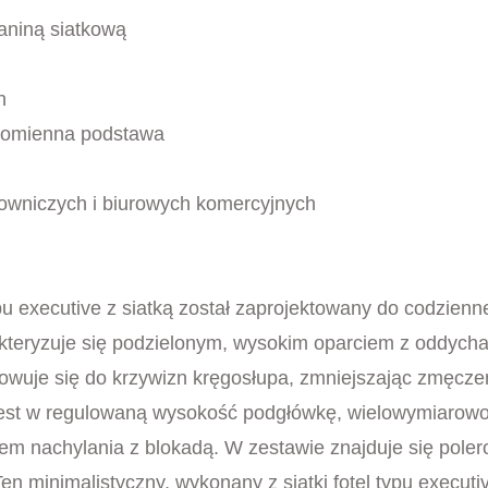
aniną siatkową
h
romienna podstawa
owniczych i biurowych komercyjnych
executive z siatką został zaprojektowany do codziennej,
kteryzuje się podzielonym, wysokim oparciem z oddychaj
owuje się do krzywizn kręgosłupa, zmniejszając zmęcz
jest w regulowaną wysokość podgłówkę, wielowymiarowo
tem nachylania z blokadą. W zestawie znajduje się po
n minimalistyczny, wykonany z siatki fotel typu executi