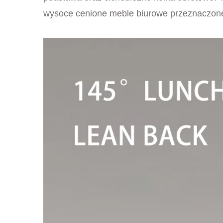
wysoce cenione meble biurowe przeznaczone