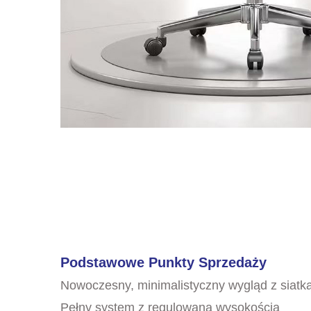
Podstawowe Punkty Sprzedaży
Nowoczesny, minimalistyczny wygląd z siatką
Pełny system z regulowaną wysokością