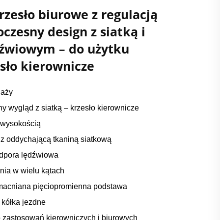
zesło biurowe z regulacją
czesny design z siatką i
źwiowym – do użytku
sło kierownicze
daży
y wygląd z siatką – krzesło kierownicze
 wysokością
z oddychającą tkaniną siatkową
odpora lędźwiowa
nia w wielu kątach
acniana pięciopromienna podstawa
 kółka jezdne
 zastosowań kierowniczych i biurowych