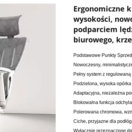
Ergonomiczne kr
wysokości, nowo
podparciem lęd
biurowego, krze
Podstawowe Punkty Sprze
Nowoczesny, minimalistyczn
Pełny system z regulowaną
Podzielona, wysoka opórka 
Adaptacyjna, niezależna p
Blokowalna funkcja odchyla
Polerowana chromowa, wzm
Ciche, przyjazne dla podłóg
Wyłącznie przeznaczone do