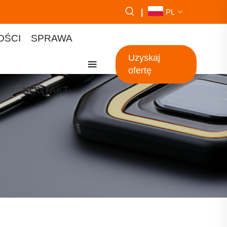
|
PL
OŚCI
SPRAWA
Uzyskaj
ofertę
KONTAKT