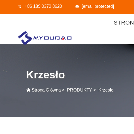
+86 189 0379 8620
[email protected]
STRON
Krzesło
Strona Główna
>
PRODUKTY
>
Krzesło