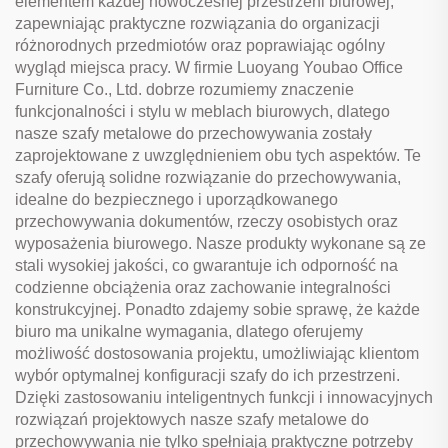
elementem każdej nowoczesnej przestrzeni biurowej,
zapewniając praktyczne rozwiązania do organizacji
różnorodnych przedmiotów oraz poprawiając ogólny
wygląd miejsca pracy. W firmie Luoyang Youbao Office
Furniture Co., Ltd. dobrze rozumiemy znaczenie
funkcjonalności i stylu w meblach biurowych, dlatego
nasze szafy metalowe do przechowywania zostały
zaprojektowane z uwzględnieniem obu tych aspektów. Te
szafy oferują solidne rozwiązanie do przechowywania,
idealne do bezpiecznego i uporządkowanego
przechowywania dokumentów, rzeczy osobistych oraz
wyposażenia biurowego. Nasze produkty wykonane są ze
stali wysokiej jakości, co gwarantuje ich odporność na
codzienne obciążenia oraz zachowanie integralności
konstrukcyjnej. Ponadto zdajemy sobie sprawę, że każde
biuro ma unikalne wymagania, dlatego oferujemy
możliwość dostosowania projektu, umożliwiając klientom
wybór optymalnej konfiguracji szafy do ich przestrzeni.
Dzięki zastosowaniu inteligentnych funkcji i innowacyjnych
rozwiązań projektowych nasze szafy metalowe do
przechowywania nie tylko spełniają praktyczne potrzeby