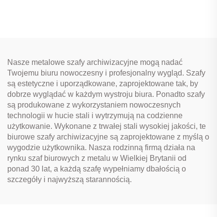
szafa magazynowa
rozłożone metalowe
Szafa plikowa z półkami
szafy plikowe Stalowa
do mebli biurowych
szafa magazynowa do
użytku w
biurach/szpitalach/doma
Nasze metalowe szafy archiwizacyjne mogą nadać
Twojemu biuru nowoczesny i profesjonalny wygląd. Szafy
są estetyczne i uporządkowane, zaprojektowane tak, by
dobrze wyglądać w każdym wystroju biura. Ponadto szafy
są produkowane z wykorzystaniem nowoczesnych
technologii w hucie stali i wytrzymują na codzienne
użytkowanie. Wykonane z trwałej stali wysokiej jakości, te
biurowe szafy archiwizacyjne są zaprojektowane z myślą o
wygodzie użytkownika. Nasza rodzinną firmą działa na
rynku szaf biurowych z metalu w Wielkiej Brytanii od
ponad 30 lat, a każdą szafę wypełniamy dbałością o
szczegóły i najwyższą starannością.