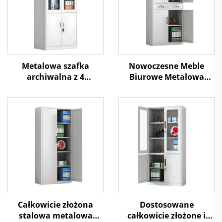
Metalowa szafka
Nowoczesne Meble
archiwalna z 4
Biurowe Metalowa
drzwiami, górnymi
Szafka Magazynowa do
szklanymi i dolnymi
Garażu Stalowe Szafy z
stalowymi, do
Półkami, Zamek do
przechowywania w
Szpitala, Garażu, Biura
biurze
Całkowicie złożona
Dostosowane
stalowa metalowa
całkowicie złożone i